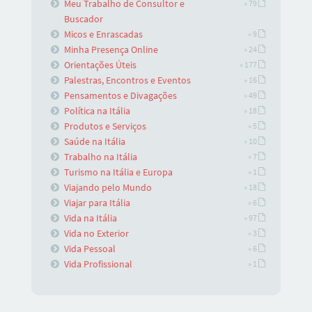
Meu Trabalho de Consultor e
» 79
Buscador
Micos e Enrascadas
» 9
Minha Presença Online
» 24
Orientações Úteis
» 177
Palestras, Encontros e Eventos
» 16
Pensamentos e Divagações
» 49
Política na Itália
» 18
Produtos e Serviços
» 5
Saúde na Itália
» 10
Trabalho na Itália
» 7
Turismo na Itália e Europa
» 1
Viajando pelo Mundo
» 18
Viajar para Itália
» 6
Vida na Itália
» 97
Vida no Exterior
» 3
Vida Pessoal
» 6
Vida Profissional
» 1