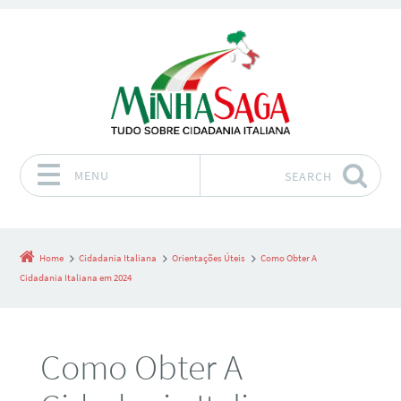
MENU
SEARCH
Skip to content
Home
Cidadania Italiana
Orientações Úteis
Como Obter A
Cidadania Italiana em 2024
Como Obter A