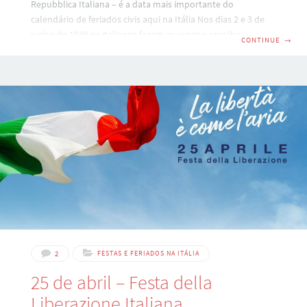
Repubblica Italiana – é a data mais importante do
calendário de feriados civis aqui na Itália Nos dias 2 e 3 de
junho de 1946 os italianos foram as urnas e escolheram a
CONTINUE
→
república como nova forma de governo, dando adeus a
então monarquia. O resultado foi surpreendente: Assim
votou a Italia na primavera de 1946: Na imagem acima,
podemos observar claramente que a posição do sul da
Italia era favorável à
2
FESTAS E FERIADOS NA ITÁLIA
25 de abril – Festa della
Liberazione Italiana