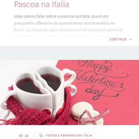
Pascoa na Italia
Hoje vamos falar sobre a pascoa na Italia, que é um
pouquinho diferente do que estamos acostumados no
Brasil. Começando pelo nome que você precisa já aprender
em italiano, que é Pasqua. Ao longo deste artigo, quero
CONTINUE
→
compartilhar contigo a minha experiência com a páscoa
(pasqua) na Itália, incluindo algumas das tradições e
costumes. O feriado é na segunda, não na sexta Comecemos
pela diferença mais gritante: a sexta feira da paixão – aqui
chamada Venerdì Santo não é feriado, como no Brasil. Por
outro
16
FESTAS E FERIADOS NA ITÁLIA