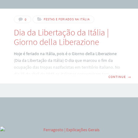
0
FESTAS E FERIADOS NA ITÁLIA
Dia da Libertação da Itália |
Giorno della Liberazione
Hoje é feriado na Itália, pois é o Giorno della Liberazione
(Dia da Libertação da Itália) O dia que marcou o fim da
ocupação das tropas nazifacistas em território italiano. No
dia 25 de abril de 1945 os italianos conseguiram tomar de
CONTINUE
→
volta as últimas cidades que ainda estavam nas mãos dos
alemães. Esta data é uma das mais importantes do
calendário italiano, pois até hoje as histórias e massacres
cometidos pelas tropas nazistas e fascistas estão muito
presentes na memória popular. As pessoas que eram contra
a ocupação alemã e