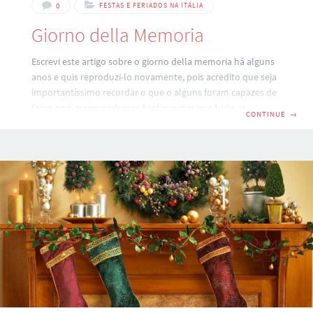
0
FESTAS E FERIADOS NA ITÁLIA
Giorno della Memoria
Escrevi este artigo sobre o giorno della memoria há alguns
anos e quis reproduzi-lo novamente, pois acredito que seja
importantíssimo recordar o que o alguns foram capazes de
fazer, pois assim podemos tentar evitar que tudo aconteça
CONTINUE
→
novamente… Como todas as manhãs, após ler os jornais e
revistas italianos, aproveito também para entrar em alguns
sites e portais brasileiros para saber o que está
acontecendo em nosso país. Hoje é um dia especial, pois é a
GIORNATA DELLA MEMORIA. O que isso significa? Que no