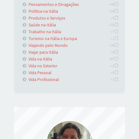
Pensamentos e Divagações
» 49
Política na Itália
» 18
Produtos e Serviços
» 5
Saúde na Itália
» 10
Trabalho na Itália
» 7
Turismo na Itália e Europa
» 1
Viajando pelo Mundo
» 18
Viajar para Itália
» 6
Vida na Itália
» 97
Vida no Exterior
» 3
Vida Pessoal
» 6
Vida Profissional
» 1