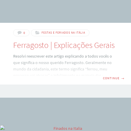
0
FESTAS E FERIADOS NA ITÁLIA
Ferragosto | Explicações Gerais
Resolvi reescrever este artigo explicando a todos vocês o
que significa o nosso querido Ferragosto. Geralmente no
mundo da cidadania, este termo significa “ferrou, meu
processo vai atrasar” e infelizmente na maioria das vezes
CONTINUE
→
isso é verdade, ao longo deste artigo veremos melhor os
motivos. FERRAGOSTO: SAGRADO E PROFANO Como em
muitas outras ocasiões, o feriado de Ferragosto tem seu
lado religioso, mas também tem a bagunça por trás disso.
No primeiro caso, o dia 15 de agosto é a festa católica que
festeja a