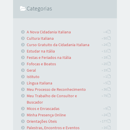
Categorias
A Nova Cidadania Italiana
» 4
Cultura Italiana
» 50
Curso Gratuito da Cidadania Italiana
» 24
Estudar na Itália
» 12
Festas e Feriados na Itália
» 18
Fofocas e Boatos
» 20
Geral
» 19
Istituto
» 1
Língua Italiana
» 5
Meu Processo de Reconhecimento
» 36
Meu Trabalho de Consultor e
» 79
Buscador
Micos e Enrascadas
» 9
Minha Presença Online
» 24
Orientações Úteis
» 177
Palestras, Encontros e Eventos
» 16