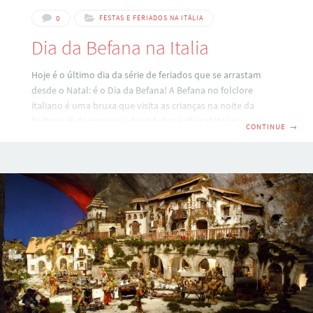
0
FESTAS E FERIADOS NA ITÁLIA
Dia da Befana na Italia
Hoje é o último dia da série de feriados que se arrastam
desde o Natal: é o Dia da Befana! A Befana no folclore
italiano é uma bruxa que visita as crianças na noite da
Epifania (6 de janeiro) e deixa balas e chocolates para as
CONTINUE
→
crianças que foram boas. Ou pedaços de carvão para as
crianças mal criadas rsrs. Segundo a tradição popular, em
uma determinada noite bateram na porta da casa da Befana
três personagens elegantemente vestidos: eram os reis
magos, que iam ao