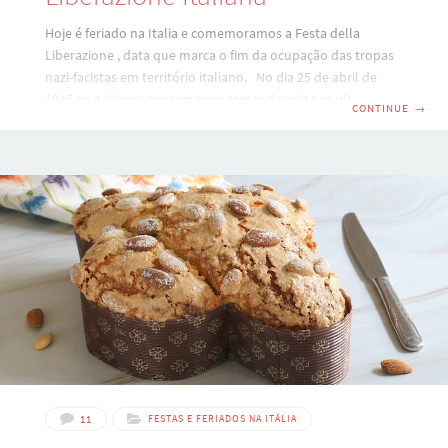
Hoje é feriado na Italia e comemoramos a Festa della
Liberazione , data que marca o fim da ocupação das tropas
nazi-facistas em território italiano. No dia 25 de abril de
1945 os italianos conseguiram tomar de volta as ultimas
CONTINUE
→
cidades que ainda estavam nas mãos dos alemães. Esta
data é uma das mais importantes do calendário italiano,
pois atá hoje as histórias e massacres cometidos pelas
tropas nazistas e fascistas estão muito presentes na
memória popular. As forças de resistência eram chamadas
de
11
FESTAS E FERIADOS NA ITÁLIA