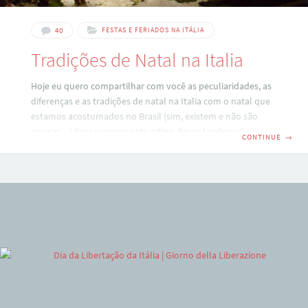
40
FESTAS E FERIADOS NA ITÁLIA
Tradições de Natal na Italia
Hoje eu quero compartilhar com você as peculiaridades, as
diferenças e as tradições de natal na Italia com o natal que
estamos acostumados no Brasil (sim, existem e não são
poucas…) Para escrever este artigo, fiquei lembrando dos
CONTINUE
→
meus natais no Brasil desde que eu era criança e quais
ícones natalinos me vinham à mente! Lembrei-me
imediatamente do perú de natal (que minha nonna ‘enchia
o bucho do bicho’ com uma mistura estranha). Lembrei-me
das castanhas que insistiamos em quebrar no batente da
porta –