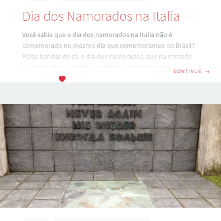
Dia dos Namorados na Italia
Você sabia que o dia dos namorados na Italia não é
comemorado no mesmo dia que comemoramos no Brasil?
Pelas bandas de cá, o dia dos namorados, que na verdade
se chama giorno di San Valentino, é comemorado no dia 14
CONTINUE
→
de fevereiro
. Como você sabe que a Minha Saga também
é cultura, quero compartilhar contigo a história dessa data
tão querida! Tudo começa com o imperador Cláudio II que,
durante seu governo, proibiu a realização de casamentos
com o objetivo de formar um