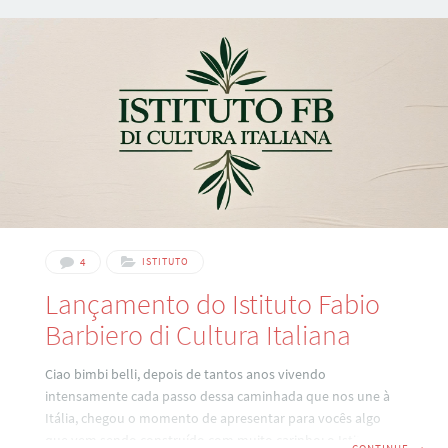
oportunidade de assisti-lo. ENTÃO VAMOS À PERGUNTA
DESTE ARTIGO: REALMENTE VALE A PENA EMIGRAR AO
EXTERIOR? Neste vídeo, proponho algumas perguntas que
considero importantíssimas a todos aqueles que
pretendem deixar o seu país e se aventurar pelo
4
ISTITUTO
Lançamento do Istituto Fabio
Barbiero di Cultura Italiana
Ciao bimbi belli, depois de tantos anos vivendo
intensamente cada passo dessa caminhada que nos une à
Itália, chegou o momento de apresentar para vocês algo
que vem sendo construído com muito carinho: o Istituto