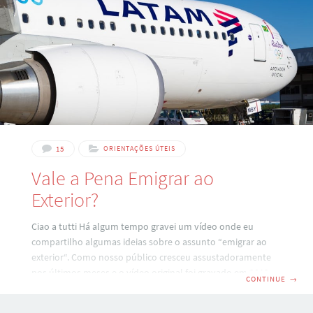
até agora. Durante muitos anos, a Itália reconheceu a
cidadania jure sanguinis,
15
ORIENTAÇÕES ÚTEIS
Vale a Pena Emigrar ao
Exterior?
Ciao a tutti Há algum tempo gravei um vídeo onde eu
compartilho algumas ideias sobre o assunto “emigrar ao
exterior“. Como nosso público cresceu assustadoramente
nos últimos meses e o vídeo original foi gravado em 2013
CONTINUE
→
(embora as informações contidas nele estão
atualizadíssimas!), sei que muita gente ainda não teve a