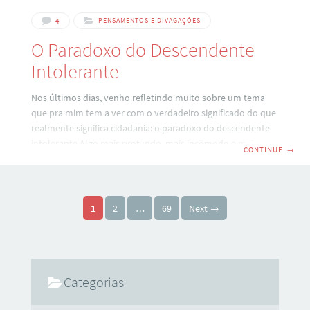
4
PENSAMENTOS E DIVAGAÇÕES
O Paradoxo do Descendente
Intolerante
Nos últimos dias, venho refletindo muito sobre um tema
que pra mim tem a ver com o verdadeiro significado do que
realmente significa cidadania: o paradoxo do descendente
intolerante Algo mais profundo, mais incômodo e mais
CONTINUE
→
urgente: o preconceito de muitos descendentes de italianos
com outros imigrantes. Pois é, isso mesmo que você leu. E a
isso eu uso o termo “paradoxo do descendente intolerante”
Paginação de posts
pois além de ser um paradoxo, é algo difícil de
1
2
…
69
Next →
compreender. Pessoas que carregam no sangue a história
da imigração,
Categorias