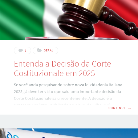
7
GERAL
Entenda a Decisão da Corte
Costituzionale em 2025
Se você anda pesquisando sobre nova lei cidadania italiana
2025, já deve ter visto que saiu uma importante decisão da
Corte Costituzionale saiu recentemente. A decisão é a
Sentença 142/2025, publicada no dia 31 de julho, e ela
CONTINUE
→
analisa se a lei italiana que permitia reconhecer a cidadania
sem limite de gerações era ou não compatível com a
Constituição da Itália. Para entender o impacto disso,
primeiro precisamos lembrar como funcionava o sistema