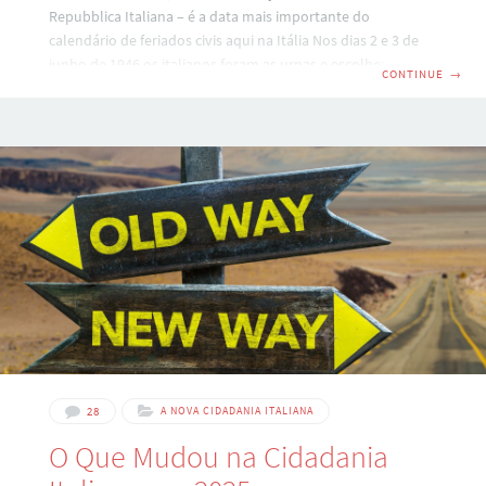
Repubblica Italiana – é a data mais importante do
calendário de feriados civis aqui na Itália Nos dias 2 e 3 de
junho de 1946 os italianos foram as urnas e escolheram a
CONTINUE
→
república como nova forma de governo, dando adeus a
então monarquia. O resultado foi surpreendente: Assim
votou a Italia na primavera de 1946: Na imagem acima,
podemos observar claramente que a posição do sul da
Italia era favorável à
28
A NOVA CIDADANIA ITALIANA
O Que Mudou na Cidadania