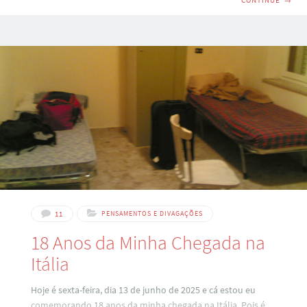
CONTINUE
→
Fabio Barbiero di Cultura Italiana. Esse projeto não é só o
lançamento de uma nova fase. É, na verdade, a tradução de
tudo o que vivi nos últimos dezoito anos desde que cheguei
na Itália. Desde aquele 13 de junho de 2007 até hoje,
passaram-se quase duas décadas de histórias,
11
PENSAMENTOS E DIVAGAÇÕES
18 Anos da Minha Chegada na
Itália
Hoje é sexta-feira, dia 13 de junho de 2025 e cá estou eu
comemorando 18 anos da minha chegada na Itália. Pois é,