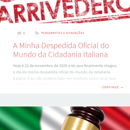
0
PENSAMENTOS E DIVAGAÇÕES
A Minha Despedida Oficial do
Mundo da Cidadania Italiana
Hoje é 22 de novembro de 2025 e eis que finalmente chegou
o dia da minha despedida oficial do mundo da cidadania
italiana. E eu não poderia fazer em nenhum outro local que
não fosse onde tudo começou… aqui no nosso querido
CONTINUE
→
blog! Para fazer isso em grande estilo, quero começar
compartilhando alguns capítulos que a gente viveu juntos.
MINHA JORNADA NO MUNDO DA CIDADANIA ITALIANA Toda
minha jornada começou na época do Orkut em 2004 e, logo
em seguida, veio o nascimento deste nosso