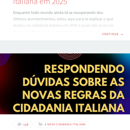
Italiana em 2025
Enquanto todo mundo ainda tá se recuperando dos
últimos acontecimentos, estou aqui para te explicar o que
mudou na cidadania italiana em 2025 e quais são as novas
regras que foram aprovadas nesta votação aqui. Se você
CONTINUE
→
está chegando agora no universo da cidadania italiana,
respira fundo. A primeira coisa que eu quero te dizer é que
ainda dá pra reconhecer a sua cidadania mas, como tudo na
vida, é preciso entender bem o caminho antes de sair
tomando qualquer decisão. Neste artigo, eu vou
128
A NOVA CIDADANIA ITALIANA