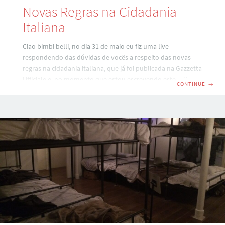
Novas Regras na Cidadania
Italiana
Ciao bimbi belli, no dia 31 de maio eu fiz uma live
respondendo das dúvidas de vocês a respeito das novas
regras na cidadania italiana, que já foi publicada na Gazzetta
Ufficiale e, no momento que estou escrevendo este artigo,
CONTINUE
→
estamos aguardando as circulares serem emanadas para
que possamos entender como tudo vai funcionar. Inclusive
deixo abaixo o link dela pra vocês acompanharem também
IMPORTANTE Se você ainda não é inscrito no canal, clique
aqui para fazer isso. E também ative as notificações, pois
toda