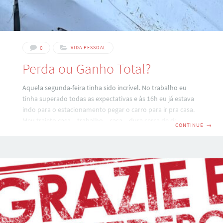
0
VIDA PESSOAL
Perda ou Ganho Total?
Aquela segunda-feira tinha sido incrível. No trabalho eu
tinha superado todas as expectativas e às 16h eu já estava
indo para o estacionamento pegar o carro para ir pra casa.
Meu trajeto casa – trabalho – casa – dura cerca de doze
CONTINUE
→
minutos pela manhã e normalmente cerca de quinze no
final do expediente. Porém, naquela fatídica segunda-feira,
dia 8 de dezembro de 2025, eu só chegaria em casa quatro
horas depois do habitual. Sem precisar me preocupar em
encontrar uma vaga na frente de