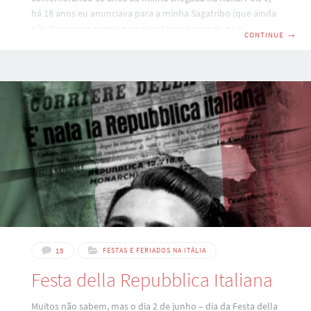
há 18 anos eu anunciava para a minha Sagatribo (que ainda
não tinha esse nome) que eu estava chegando na Itália,
CONTINUE
→
neste artigo aqui (trazido do antigo
minhasaga.blogspot.com): Engraçado reler eu ali
reclamando que o euro estava 2,71, né? Mammamia,
dezoito anos… Dezoito anos que eu sai do Brasil e caí nessa
mansão aqui: Pois é, recentemente eu encontrei as fotos da
15
FESTAS E FERIADOS NA ITÁLIA
Festa della Repubblica Italiana
Muitos não sabem, mas o dia 2 de junho – dia da Festa della