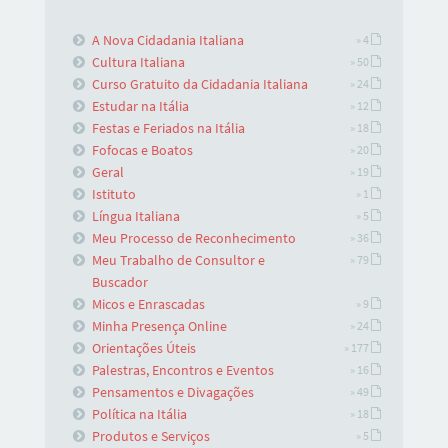
A Nova Cidadania Italiana
» 4
Cultura Italiana
» 50
Curso Gratuito da Cidadania Italiana
» 24
Estudar na Itália
» 12
Festas e Feriados na Itália
» 18
Fofocas e Boatos
» 20
Geral
» 19
Istituto
» 1
Língua Italiana
» 5
Meu Processo de Reconhecimento
» 36
Meu Trabalho de Consultor e
» 79
Buscador
Micos e Enrascadas
» 9
Minha Presença Online
» 24
Orientações Úteis
» 177
Palestras, Encontros e Eventos
» 16
Pensamentos e Divagações
» 49
Política na Itália
» 18
Produtos e Serviços
» 5