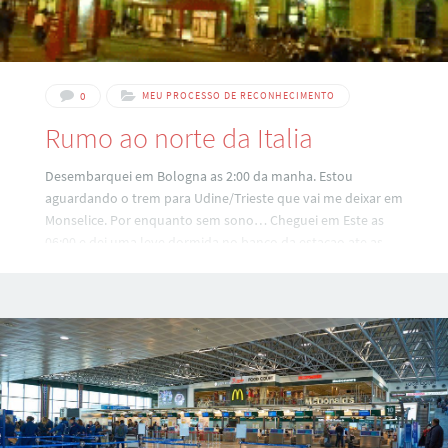
0
MEU PROCESSO DE RECONHECIMENTO
Rumo ao norte da Italia
Desembarquei em Bologna as 2:00 da manha. Estou
aguardando o trem para Udine/Trieste que vai me deixar em
Monselice. Por enquanto sem sono… Cheguei em Este as
06:00 e dei uma leve dormida no banco da estacao ate as
08:00. Em seguida fui conhecer a cidade. Bonitinha mas
Ordinaria. Sem lavoro. Alugueis em torno de 350E. To indo
agora pra Monselice pra pegar a certidao do meu nonno
numa pequena cidade là perto: Lozzo Atestino.