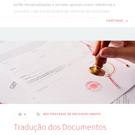
estão desatualizadas e servem apenas como referência e
consulta. Ciao a tutti Acabei de retornar do consulado
italiano em SP, pois fui levar meus documentos para serem
CONTINUE
→
legalizados. Abaixo narro como tudo aconteceu: Cheguei no
consulado (Av. Paulista, 1963 pròximo ao Metro Consolaçao)
às 13:30. Lembrando que o horário de atendimento no
Consulado Italiano de Sao Paolo é: Segundas, Quartas,
Quintas e Sextas – Das 08:30 às 12:30Terças – Das 13:00 às
16:30 Cheguei lá e logo vi uma
0
MEU PROCESSO DE RECONHECIMENTO
Tradução dos Documentos