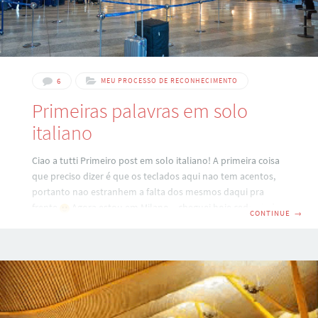
6
MEU PROCESSO DE RECONHECIMENTO
Primeiras palavras em solo
italiano
Ciao a tutti Primeiro post em solo italiano! A primeira coisa
que preciso dizer é que os teclados aqui nao tem acentos,
portanto nao estranhem a falta dos mesmos daqui pra
frente
Agora estou em Milano – cheguei hoje cedo vindo
CONTINUE
→
de Madrid – temparatura atual: 6 graus positivo. Pensei que
iria congelar nesta temperatura, porém nao é nada
assustador!!! Assim que puder conto a voces como esta
sendo a experiencia. Tem um monte de “causos” jà
anotados, claro!!! Abracos a todos e ate