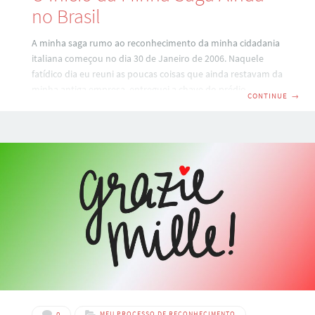
no Brasil
A minha saga rumo ao reconhecimento da minha cidadania
italiana começou no dia 30 de Janeiro de 2006. Naquele
fatídico dia eu reuni as poucas coisas que ainda restavam da
minha antiga empresa, entreguei a chave do prédio ao
CONTINUE
→
proprietário e encarei o que já se anunciava há algum temo:
eu tinha falhado. Ou no jargão empresarial, eu estava falido.
Eu havia passado os últimos dez anos trabalhando na
maior empresa de cursos profissionalizantes do Brasil. Fui
contratado como professor de informática, depois que um
dos
0
MEU PROCESSO DE RECONHECIMENTO