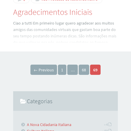
Agradecimentos Iniciais
Ciao a tutti Em primeiro lugar quero agradecer aos muitos
amigos das comunidades virtuais que gastam boa parte do
seu tempo postando inúmeras dicas. São informações mais
do que valiosas pra nós, pobres candidatos ao famoso
passaporte vermelho. Obrigado Dr Romano, Silas,
Infermiere, Rodrigo, Wagner Maiolino, tia Sandra, Kameni e
tantos outros amigos. O objetivo deste humilde blog é
Paginação de posts
reunir num único espaço dicas, orientações e curiosidades
← Previous
1
…
68
69
deste tao fascinante mundo que é o “mundo da cidadania
italiana”. Sejam todos muito bem vindos!!!
Categorias
A Nova Cidadania Italiana
» 4
» 50