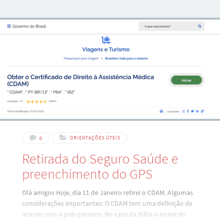
São Paulo. Vamos lá: A passagem é São Paulo – Milão pela
Ibéria. O valor da passagem foi de $ 919,00 (Dólares) + $
145,50 (Dólares) de taxas de embarque Totalizando = $
1065,00 ou pelo
0
ORIENTAÇÕES ÚTEIS
Retirada do Seguro Saúde e
preenchimento do GPS
Olá amigos Hoje, dia 11 de Janeiro retirei o CDAM. Algumas
considerações importantes: O CDAM tem uma definição de
acordo com o país-parceiro. No caso da Itália o nome do