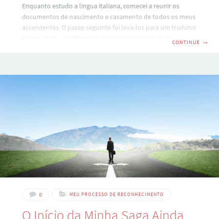
Enquanto estudo a lingua italiana, comecei a reunir os
documentos de nascimento e casamento de todos os meus
ascendentes. O passo seguinte foi leva-los para um tradutor
juramentado, conforme as instruçoes do consulado italiano
CONTINUE
→
em SP. Retirei hoje os documentos traduzidos e com as
devidas firmas reconhecidas. Demoraram apenas tres dias.
Fiz as traduções no Patronato EPASA que fica na Av São Luis,
50 – 2º Andar. Eu tinha em maos seis certidões: Minha
certidão de nascimento – solicitada no cartório de
Indianópolis – SP
0
MEU PROCESSO DE RECONHECIMENTO
O Início da Minha Saga Ainda