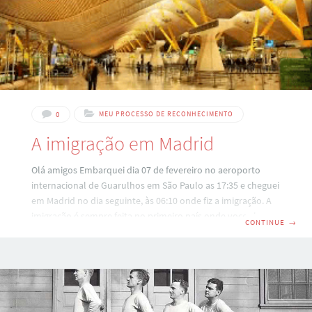
0
MEU PROCESSO DE RECONHECIMENTO
A imigração em Madrid
Olá amigos Embarquei dia 07 de fevereiro no aeroporto
internacional de Guarulhos em São Paulo as 17:35 e cheguei
em Madrid no dia seguinte, às 06:10 onde fiz a imigração. A
imigração é sempre feita no primeiro país onde voce chega,
CONTINUE
→
e não no destino final. Quando você chega, existem duas
filas: uma para quem faz parte da comunidade européia e
outra para quem faz parte do “resto” do mundo. Como
pertenço ainda à fila do resto, lá fui eu. Quando chegou a
minha vez,