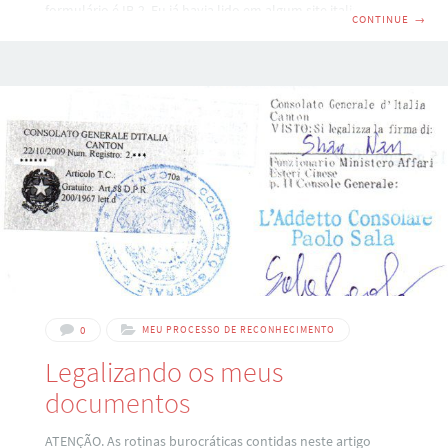
formulário é IB-2. Eu já havia lido em algum site italiano
CONTINUE
→
sobre IB-2 mas não sabia que se referia a mesma coisa Outra
coisa: o Seguro já vem com tradução em Italiano. Por
exemplo o cabeçalho: PROTOCOLO ADICIONAL DE ACORDO
DE MIGRAÇÃO ITÁLIA-BRASIL CERTIFICADO DE DIREITO À
ASSISTÊNCIA MÉDICA PROTOCOLLO AGGIUNTIVO ALL
´ACORDO DI EMIGRAZIONE ITALIA-BRASILE
0
MEU PROCESSO DE RECONHECIMENTO
Legalizando os meus
documentos
ATENÇÃO. As rotinas burocráticas contidas neste artigo