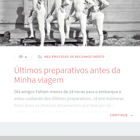
4
MEU PROCESSO DE RECONHECIMENTO
Últimos preparativos antes da
Minha viagem
Olá amigos Faltam menos de 24 horas para o embarque e
estou cuidando dos últimos preparativos. Já tirei inúmeras
fotos (para os diversos documentos que farei por lá) –
melhor sobrar do que faltar e neste momento estou
CONTINUE
→
assistindo o jogo entre Brasil e Portugal que está sendo em
Londres. Dá pra ter uma idéia do frio que vou pegar, pois os
jogadores estão com luvas, gola alta – até o Kaká que já
deve estar acostumado com o frio da Italia rs Por isso