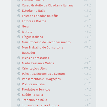
Cultura Italiana
Curso Gratuito da Cidadania Italiana
» 24
Estudar na Itália
» 12
Festas e Feriados na Itália
» 18
Fofocas e Boatos
» 20
Geral
» 19
Istituto
» 1
Língua Italiana
» 5
Meu Processo de Reconhecimento
» 36
Meu Trabalho de Consultor e
» 79
Buscador
Micos e Enrascadas
» 9
Minha Presença Online
» 24
Orientações Úteis
» 177
Palestras, Encontros e Eventos
» 16
Pensamentos e Divagações
» 49
Política na Itália
» 18
Produtos e Serviços
» 5
Saúde na Itália
» 10
Trabalho na Itália
» 7
Turismo na Itália e Europa
» 1