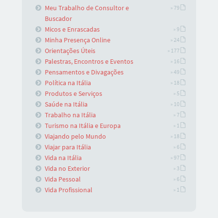
Meu Trabalho de Consultor e
» 79
Buscador
Micos e Enrascadas
» 9
Minha Presença Online
» 24
Orientações Úteis
» 177
Palestras, Encontros e Eventos
» 16
Pensamentos e Divagações
» 49
Política na Itália
» 18
Produtos e Serviços
» 5
Saúde na Itália
» 10
Trabalho na Itália
» 7
Turismo na Itália e Europa
» 1
Viajando pelo Mundo
» 18
Viajar para Itália
» 6
Vida na Itália
» 97
Vida no Exterior
» 3
Vida Pessoal
» 6
Vida Profissional
» 1