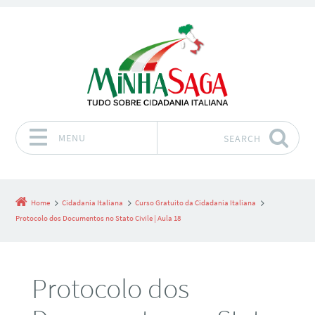
MENU
SEARCH
Skip to content
Home
Cidadania Italiana
Curso Gratuito da Cidadania Italiana
Protocolo dos Documentos no Stato Civile | Aula 18
Protocolo dos