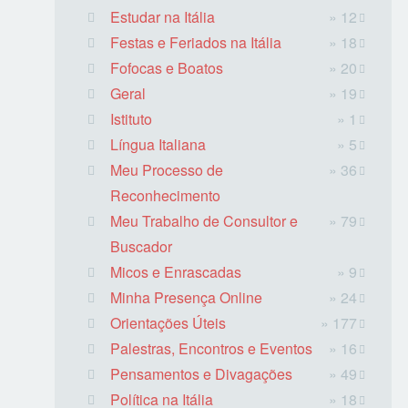
Estudar na Itália
» 12
Festas e Feriados na Itália
» 18
Fofocas e Boatos
» 20
Geral
» 19
Istituto
» 1
Língua Italiana
» 5
Meu Processo de
» 36
Reconhecimento
Meu Trabalho de Consultor e
» 79
Buscador
Micos e Enrascadas
» 9
Minha Presença Online
» 24
Orientações Úteis
» 177
Palestras, Encontros e Eventos
» 16
Pensamentos e Divagações
» 49
Política na Itália
» 18