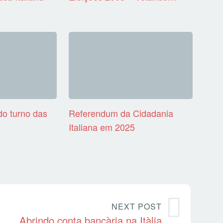
o turno das
Referendum da Cidadania
Italiana em 2025
NEXT POST
Abrindo conta bancària na Itàlia