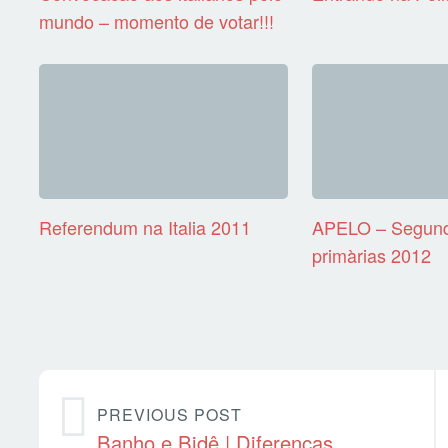
mundo – momento de votar!!!
Referendum na Italia 2011
APELO – Segund
primàrias 2012
PREVIOUS POST
Banho e Bidê | Diferenças