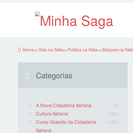
Home
Vida na Itália
Política na Itália
Eleiçoes na Itàl
Categorias
A Nova Cidadania Italiana
» 4
Cultura Italiana
» 50
Curso Gratuito da Cidadania
» 24
Italiana