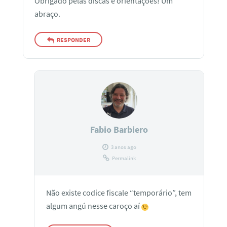
Obrigado pelas discas e orientações! Um
abraço.
RESPONDER
Fabio Barbiero
3 anos ago
Permalink
Não existe codice fiscale “temporário”, tem
algum angú nesse caroço aí