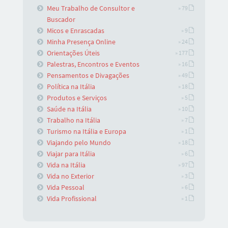
Meu Trabalho de Consultor e
» 79
Buscador
Micos e Enrascadas
» 9
Minha Presença Online
» 24
Orientações Úteis
» 177
Palestras, Encontros e Eventos
» 16
Pensamentos e Divagações
» 49
Política na Itália
» 18
Produtos e Serviços
» 5
Saúde na Itália
» 10
Trabalho na Itália
» 7
Turismo na Itália e Europa
» 1
Viajando pelo Mundo
» 18
Viajar para Itália
» 6
Vida na Itália
» 97
Vida no Exterior
» 3
Vida Pessoal
» 6
Vida Profissional
» 1