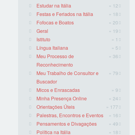
Estudar na Itália
» 12
Festas e Feriados na Itália
» 18
Fofocas e Boatos
» 20
Geral
» 19
Istituto
» 1
Língua Italiana
» 5
Meu Processo de
» 36
Reconhecimento
Meu Trabalho de Consultor e
» 79
Buscador
Micos e Enrascadas
» 9
Minha Presença Online
» 24
Orientações Úteis
» 177
Palestras, Encontros e Eventos
» 16
Pensamentos e Divagações
» 49
Política na Itália
» 18