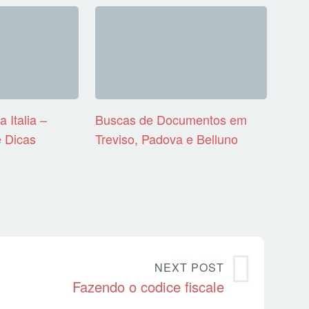
 Italia –
Buscas de Documentos em
 Dicas
Treviso, Padova e Belluno
NEXT POST
Fazendo o codice fiscale