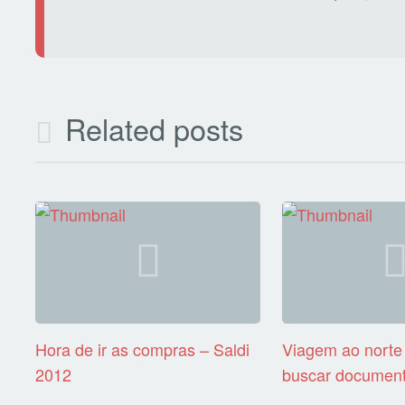
Related posts
Hora de ir as compras – Saldi
Viagem ao norte 
2012
buscar documen