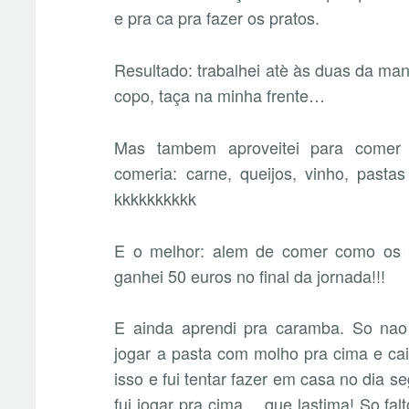
e pra ca pra fazer os pratos.
Resultado: trabalhei atè às duas da ma
copo, taça na minha frente…
Mas tambem aproveitei para comer 
comeria: carne, queijos, vinho, pastas
kkkkkkkkkk
E o melhor: alem de comer como os b
ganhei 50 euros no final da jornada!!!
E ainda aprendi pra caramba. So nao 
jogar a pasta com molho pra cima e cai
isso e fui tentar fazer em casa no dia se
fui jogar pra cima… que lastima! So fal