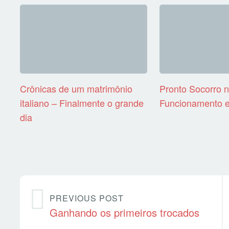
Crônicas de um matrimônio
Pronto Socorro na
italiano – Finalmente o grande
Funcionamento e
dia
PREVIOUS POST
Ganhando os primeiros trocados