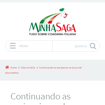
MENU
SEARCH
Skip to content
Home
Vida na Itália
Continuando as peripecias na busca de
documentos
Continuando as