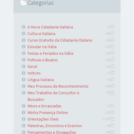
Categorias
A Nova Cidadania Italiana
» 4
Cultura Italiana
» 50
Curso Gratuito da Cidadania Italiana
» 24
Estudar na Itália
» 12
Festas e Feriados na Itália
» 18
Fofocas e Boatos
» 20
Geral
» 19
Istituto
» 1
Língua Italiana
» 5
Meu Processo de Reconhecimento
» 36
Meu Trabalho de Consultor e
» 79
Buscador
Micos e Enrascadas
» 9
Minha Presença Online
» 24
Orientações Úteis
» 177
Palestras, Encontros e Eventos
» 16
Pensamentos e Divagações
» 49