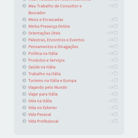
Meu Trabalho de Consultor e
» 79
Buscador
Micos e Enrascadas
» 9
Minha Presença Online
» 24
Orientações Úteis
» 177
Palestras, Encontros e Eventos
» 16
Pensamentos e Divagações
» 49
Política na Itália
» 18
Produtos e Serviços
» 5
Saúde na Itália
» 10
Trabalho na Itália
» 7
Turismo na Itália e Europa
» 1
Viajando pelo Mundo
» 18
Viajar para Itália
» 6
Vida na Itália
» 97
Vida no Exterior
» 3
Vida Pessoal
» 6
Vida Profissional
» 1