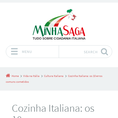
MENU
SEARCH
Skip to content
Home
Vida na Itália
Cultura Italiana
Cozinha Italiana: os 10 erros
comuns cometidos
Cozinha Italiana: os