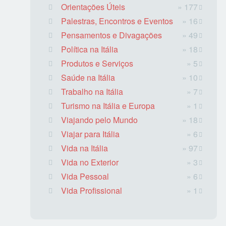
Orientações Úteis
» 177
Palestras, Encontros e Eventos
» 16
Pensamentos e Divagações
» 49
Política na Itália
» 18
Produtos e Serviços
» 5
Saúde na Itália
» 10
Trabalho na Itália
» 7
Turismo na Itália e Europa
» 1
Viajando pelo Mundo
» 18
Viajar para Itália
» 6
Vida na Itália
» 97
Vida no Exterior
» 3
Vida Pessoal
» 6
Vida Profissional
» 1