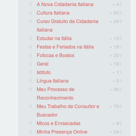
A Nova Cidadania Italiana
» 4
Cultura Italiana
» 50
Curso Gratuito da Cidadania
» 24
Italiana
Estudar na Itália
» 12
Festas e Feriados na Itália
» 18
Fofocas e Boatos
» 20
Geral
» 19
Istituto
» 1
Língua Italiana
» 5
Meu Processo de
» 36
Reconhecimento
Meu Trabalho de Consultor e
» 79
Buscador
Micos e Enrascadas
» 9
Minha Presença Online
» 24