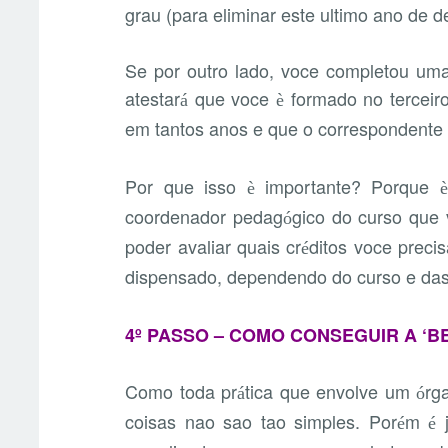
grau (para eliminar este ultimo ano de
Se por outro lado, voce completou uma
atestar
que voce
formado no terceiro
á
è
em tantos anos e que o correspondente 
Por que isso
importante? Porque
è
è
coordenador pedag
gico do curso que v
ó
poder avaliar quais cr
ditos voce precis
é
dispensado, dependendo do curso e da
4º PASSO – COMO CONSEGUIR A ‘B
Como toda pr
tica que envolve um
rg
á
ó
coisas nao sao tao simples. Por
m
j
é
é