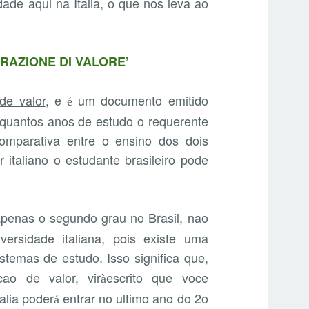
dade aqui na Italia, o que nos leva ao
ARAZIONE DI VALORE’
de valor
, e
um documento emitido
é
 quantos anos de estudo o requerente
omparativa entre o ensino dos dois
 italiano o estudante brasileiro pode
apenas o segundo grau no Brasil, nao
ersidade italiana, pois existe uma
stemas de estudo. Isso significa que,
cao de valor, vir
escrito que voce
à
alia poder
entrar no ultimo ano do 2o
á