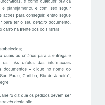
urocr
ticas, e como qualquer pr
tica
á
á
 e planejamento, e com isso seguir
e acoes para conseguir, entao segue
r para ter o seu
documento,
bendito
carro na frente dos bois rsrsrs
tabelecida;
o quais os crit
rios para a entrega e
é
os links diretos das informacoes
ais documentos – clique no nome do
Sao Paulo, Curitiba, Rio de Janeiro*,
legre.
Janeiro diz que os pedidos devem ser
 através deste site.