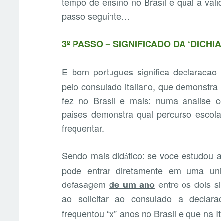
tempo de ensino no Brasil e qual a vali
passo seguinte…
3º PASSO – SIGNIFICADO DA ‘DICHI
E bom portugues significa
declaracao 
pelo consulado italiano, que demonstra
fez no Brasil e mais: numa analise c
paises demonstra qual percurso escolar
frequentar.
Sendo mais did
tico: se voce estudou 
á
pode entrar diretamente em uma univ
defasagem
entre os dois si
de um ano
ao solicitar ao consulado a declara
frequentou “x” anos no Brasil e que na It