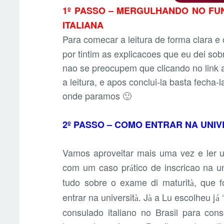
1º PASSO – MERGULHANDO NO FU
ITALIANA
Para comecar a leitura de forma clara e 
por tintim as explicacoes que eu dei so
nao se preocupem que clicando no link a
a leitura, e apos conclui-la basta fecha-
onde paramos 🙂
2º PASSO – COMO ENTRAR NA UNI
Vamos aproveitar mais uma vez e ler
com um caso pr
tico de inscricao na u
á
tudo sobre o exame di maturit
, que f
à
entrar na universit
. J
a Lu escolheu j
‘
à
à
á
consulado italiano no Brasil para co