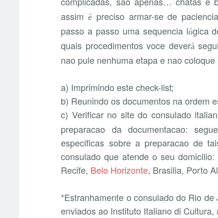
complicadas, sao apenas… chatas e b
assim
preciso armar-se de paciencia
é
passo a passo uma sequencia l
gica d
ó
quais procedimentos voce dever
segui
á
nao pule nenhuma etapa e nao coloque o 
a) Imprimindo este check-list;
b) Reunindo os documentos na ordem es
c) Verificar no site do consulado italian
preparacao da documentacao: segue 
especificas sobre a preparacao de t
consulado que atende o seu domicilio: 
Recife,
Belo Horizonte
, Brasilia, Porto A
*Estranhamente o consulado do Rio de 
enviados ao Instituto Italiano di Cultura,