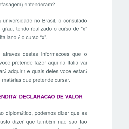
 defasagem) entenderam?
 universidade no Brasil, o consulado
 grau, tendo realizado o curso de “x”
italiano
o curso “x”.
é
atraves destas informacoes que o
oce pretende fazer aqui na Italia vai
ar
adquirir e quais deles voce estar
á
á
s mat
rias que pretende cursar.
è
ENDITA’ DECLARACAO DE VALOR
ao diplom
tico, podemos dizer que as
á
usto dizer que tamb
m nao sao tao
é