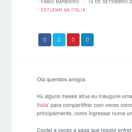
FABIO BARBIERO
16 DE SETEMBRO D
ESTUDAR NA ITÁLIA
Ola queridos amigos
H
alguns meses atr
s eu inaugurei um
á
à
Italia
‘ para compartilhar com voces como
principalmente, como ingressar numa uni
Contei a voces a saga que resolvi enfre