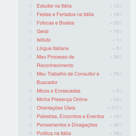
Estudar na Itália
» 12
Festas e Feriados na Itália
» 18
Fofocas e Boatos
» 20
Geral
» 19
Istituto
» 1
Língua Italiana
» 5
Meu Processo de
» 36
Reconhecimento
Meu Trabalho de Consultor e
» 79
Buscador
Micos e Enrascadas
» 9
Minha Presença Online
» 24
Orientações Úteis
» 177
Palestras, Encontros e Eventos
» 16
Pensamentos e Divagações
» 49
Política na Itália
» 18