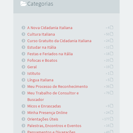
Categorias
A Nova Cidadania Italiana
» 4
Cultura Italiana
» 50
Curso Gratuito da Cidadania Italiana
» 24
Estudar na Itália
» 12
Festas e Feriados na Itália
» 18
Fofocas e Boatos
» 20
Geral
» 19
Istituto
» 1
Língua Italiana
» 5
Meu Processo de Reconhecimento
» 36
Meu Trabalho de Consultor e
» 79
Buscador
Micos e Enrascadas
» 9
Minha Presença Online
» 24
Orientações Úteis
» 177
Palestras, Encontros e Eventos
» 16
Pensamentos e Divagações
» 49