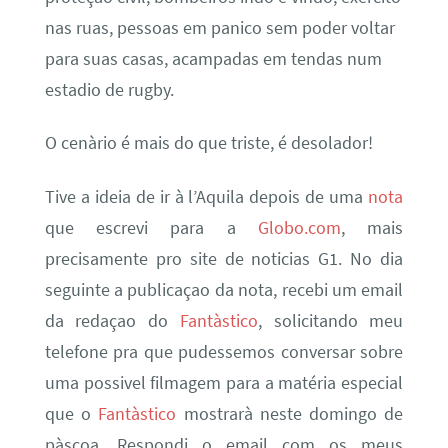
nas ruas, pessoas em panico sem poder voltar
para suas casas, acampadas em tendas num
estadio de rugby.
O cenàrio é mais do que triste, é desolador!
Tive a ideia de ir à l’Aquila depois de uma
nota
que escrevi para a
Globo.com
, mais
precisamente pro site de noticias G1. No dia
seguinte a publicaçao da nota, recebi um email
da redaçao do
Fantàstico
, solicitando meu
telefone pra que pudessemos conversar sobre
uma possivel filmagem para a matéria especial
que o
Fantàstico
mostrarà neste domingo de
pàscoa. Respondi o email com os meus