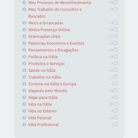
Meu Processo de Reconhecimento
» 36
Meu Trabalho de Consultor e
» 79
Buscador
Micos e Enrascadas
» 9
Minha Presença Online
» 24
Orientações Úteis
» 177
Palestras, Encontros e Eventos
» 16
Pensamentos e Divagações
» 49
Política na Itália
» 18
Produtos e Serviços
» 5
Saúde na Itália
» 10
Trabalho na Itália
» 7
Turismo na Itália e Europa
» 1
Viajando pelo Mundo
» 18
Viajar para Itália
» 6
Vida na Itália
» 97
Vida no Exterior
» 3
Vida Pessoal
» 6
Vida Profissional
» 1