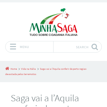
MENU
SEARCH
Skip to content
Home
Vida na Itália
Saga vai a l’Aquila conferir de perto regiao
devastada pelos terremotos
Saga vai a l’Aquila