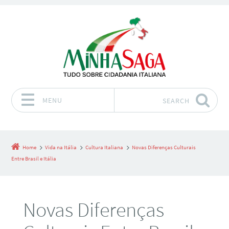
MENU
SEARCH
Skip to content
Home
Vida na Itália
Cultura Italiana
Novas Diferenças Culturais
Entre Brasil e Itália
Novas Diferenças