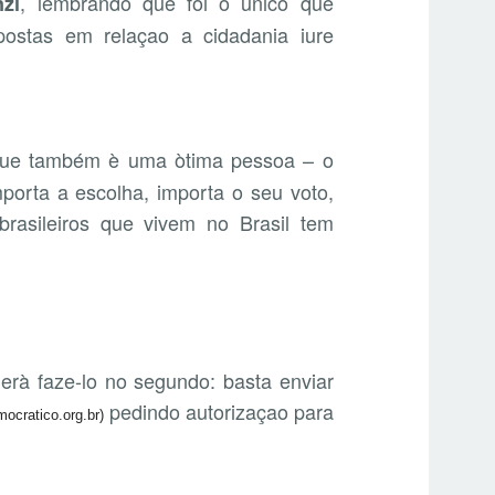
, lembrando que foi o ùnico que
zi
ostas em relaçao a cidadania iure
que também è uma òtima pessoa – o
porta a escolha, importa o seu voto,
brasileiros que vivem no Brasil tem
erà faze-lo no segundo: basta enviar
pedindo autorizaçao para
cratico.org.br)