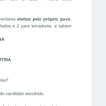
mentares
,
eleitos pelo pròprio povo
utados e 2 para senadores, e sabem
NA
TINA
oisa?
o candidato escolhido.