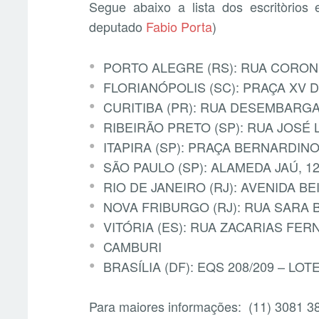
Segue abaixo a lista dos escritòrios el
deputado
Fabio Porta
)
PORTO ALEGRE (RS): RUA CORONE
FLORIANÓPOLIS (SC): PRAÇA XV 
CURITIBA (PR): RUA DESEMBARG
RIBEIRÃO PRETO (SP): RUA JOSÉ L
ITAPIRA (SP): PRAÇA BERNARDIN
SÃO PAULO (SP): ALAMEDA JAÚ, 12
RIO DE JANEIRO (RJ): AVENIDA BE
NOVA FRIBURGO (RJ): RUA SARA 
VITÓRIA (ES): RUA ZACARIAS FE
CAMBURI
BRASÍLIA (DF): EQS 208/209 – LOT
Para maiores informações: (11) 3081 3