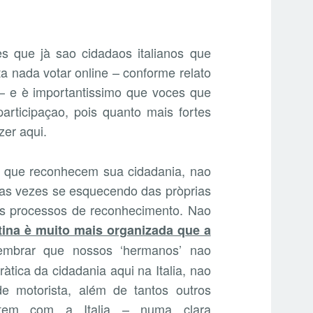
 que jà sao cidadaos italianos que
a nada votar online – conforme relato
 – e è importantissimo que voces que
rticipaçao, pois quanto mais fortes
zer aqui.
s que reconhecem sua cidadania, nao
tas vezes se esquecendo das pròprias
os processos de reconhecimento. Nao
tina è muito mais organizada que a
lembrar que nossos ‘hermanos’ nao
àtica da cidadania aqui na Italia, nao
de motorista, além de tantos outros
stem com a Italia – numa clara