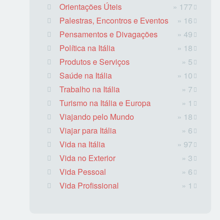
Orientações Úteis
» 177
Palestras, Encontros e Eventos
» 16
Pensamentos e Divagações
» 49
Política na Itália
» 18
Produtos e Serviços
» 5
Saúde na Itália
» 10
Trabalho na Itália
» 7
Turismo na Itália e Europa
» 1
Viajando pelo Mundo
» 18
Viajar para Itália
» 6
Vida na Itália
» 97
Vida no Exterior
» 3
Vida Pessoal
» 6
Vida Profissional
» 1