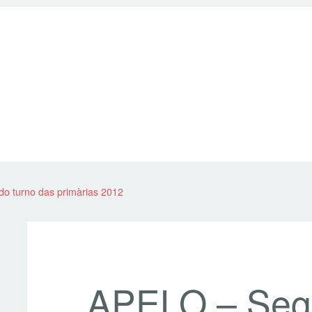
o turno das primàrias 2012
APELO – Seg