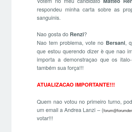
Votem no meu candidato
Matteo Ren
respondeu minha carta sobre as prop
sanguinis.
Nao gosta do
?
Renzi
Nao tem problema, vote no
, 
Bersani
que estou querendo dizer è que nao im
importa a demonstraçao que os italo-
também sua força!!!
ATUALIZACAO IMPORTANTE!!!
Quem nao votou no primeiro turno, pod
um email a Andrea Lanzi – (
forum@forumdemo
votar!!!