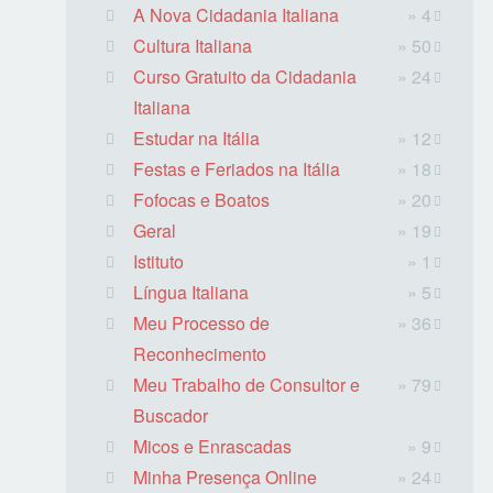
A Nova Cidadania Italiana
» 4
Cultura Italiana
» 50
Curso Gratuito da Cidadania
» 24
Italiana
Estudar na Itália
» 12
Festas e Feriados na Itália
» 18
Fofocas e Boatos
» 20
Geral
» 19
Istituto
» 1
Língua Italiana
» 5
Meu Processo de
» 36
Reconhecimento
Meu Trabalho de Consultor e
» 79
Buscador
Micos e Enrascadas
» 9
Minha Presença Online
» 24