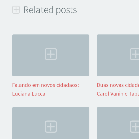
Related posts
Falando em novos cidadaos:
Duas novas cidada
Luciana Lucca
Carol Vanin e Taba