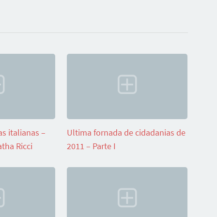
s italianas –
Ultima fornada de cidadanias de
tha Ricci
2011 – Parte I