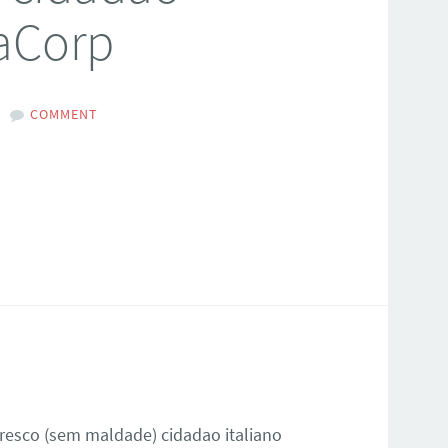
gaCorp
COMMENT
R
fresco (sem maldade) cidadao italiano