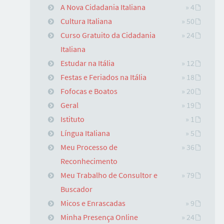
A Nova Cidadania Italiana
» 4
Cultura Italiana
» 50
Curso Gratuito da Cidadania
» 24
Italiana
Estudar na Itália
» 12
Festas e Feriados na Itália
» 18
Fofocas e Boatos
» 20
Geral
» 19
Istituto
» 1
Língua Italiana
» 5
Meu Processo de
» 36
Reconhecimento
Meu Trabalho de Consultor e
» 79
Buscador
Micos e Enrascadas
» 9
Minha Presença Online
» 24