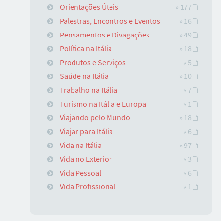
Orientações Úteis
» 177
Palestras, Encontros e Eventos
» 16
Pensamentos e Divagações
» 49
Política na Itália
» 18
Produtos e Serviços
» 5
Saúde na Itália
» 10
Trabalho na Itália
» 7
Turismo na Itália e Europa
» 1
Viajando pelo Mundo
» 18
Viajar para Itália
» 6
Vida na Itália
» 97
Vida no Exterior
» 3
Vida Pessoal
» 6
Vida Profissional
» 1