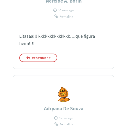
Nereide A. Borin
10 anos ago
Permalink
Eitaaaa!!! kkkkkkkkkkkkkk….que figura
heim!!!!
RESPONDER
Adryana De Souza
9 anos ago
Permalink