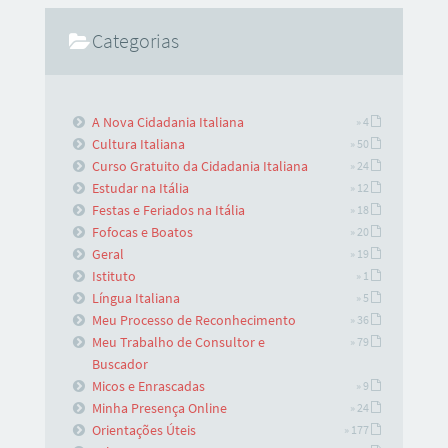
Categorias
A Nova Cidadania Italiana
» 4
Cultura Italiana
» 50
Curso Gratuito da Cidadania Italiana
» 24
Estudar na Itália
» 12
Festas e Feriados na Itália
» 18
Fofocas e Boatos
» 20
Geral
» 19
Istituto
» 1
Língua Italiana
» 5
Meu Processo de Reconhecimento
» 36
Meu Trabalho de Consultor e
» 79
Buscador
Micos e Enrascadas
» 9
Minha Presença Online
» 24
Orientações Úteis
» 177