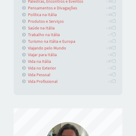
Palestras, Encontros e Eventos
» 16
Pensamentos e Divagações
» 49
Política na Itália
» 18
Produtos e Serviços
» 5
Saúde na Itália
» 10
Trabalho na Itália
» 7
Turismo na Itália e Europa
» 1
Viajando pelo Mundo
» 18
Viajar para Itália
» 6
Vida na Itália
» 97
Vida no Exterior
» 3
Vida Pessoal
» 6
Vida Profissional
» 1