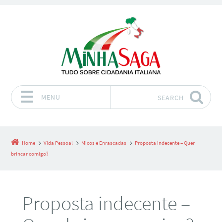
MENU
SEARCH
Skip to content
Home
Vida Pessoal
Micos e Enrascadas
Proposta indecente – Quer
brincar comigo?
Proposta indecente –