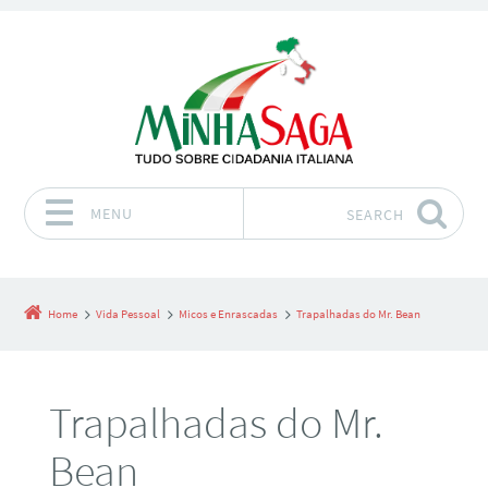
MENU
SEARCH
Skip to content
Home
Vida Pessoal
Micos e Enrascadas
Trapalhadas do Mr. Bean
Trapalhadas do Mr.
Bean