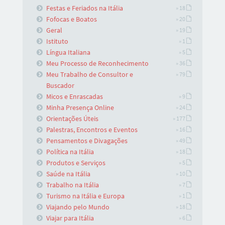
Festas e Feriados na Itália
» 18
Fofocas e Boatos
» 20
Geral
» 19
Istituto
» 1
Língua Italiana
» 5
Meu Processo de Reconhecimento
» 36
Meu Trabalho de Consultor e
» 79
Buscador
Micos e Enrascadas
» 9
Minha Presença Online
» 24
Orientações Úteis
» 177
Palestras, Encontros e Eventos
» 16
Pensamentos e Divagações
» 49
Política na Itália
» 18
Produtos e Serviços
» 5
Saúde na Itália
» 10
Trabalho na Itália
» 7
Turismo na Itália e Europa
» 1
Viajando pelo Mundo
» 18
Viajar para Itália
» 6