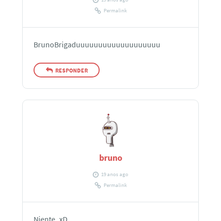
Permalink
BrunoBrigaduuuuuuuuuuuuuuuuuuu
RESPONDER
bruno
19 anos ago
Permalink
Niente..xD