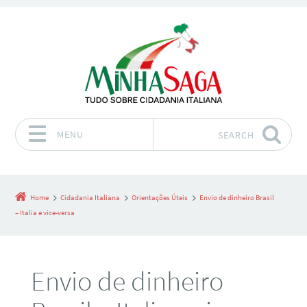
MENU
SEARCH
Skip to content
Home
Cidadania Italiana
Orientações Úteis
Envio de dinheiro Brasil
– Italia e vice-versa
Envio de dinheiro