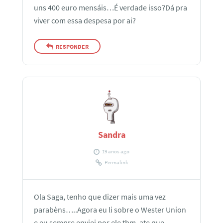
uns 400 euro mensáis…É verdade isso?Dá pra
viver com essa despesa por ai?
RESPONDER
Sandra
19 anos ago
Permalink
Ola Saga, tenho que dizer mais uma vez
parabèns…..Agora eu li sobre o Wester Union
e eu sempre enviei por ele tbm, ate que