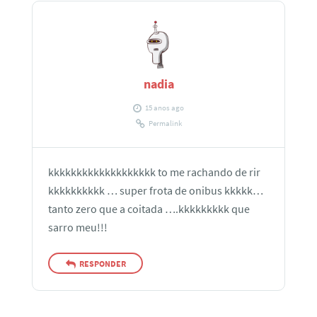
nadia
15 anos ago
Permalink
kkkkkkkkkkkkkkkkkkk to me rachando de rir
kkkkkkkkkk … super frota de onibus kkkkk…
tanto zero que a coitada ….kkkkkkkkk que
sarro meu!!!
RESPONDER