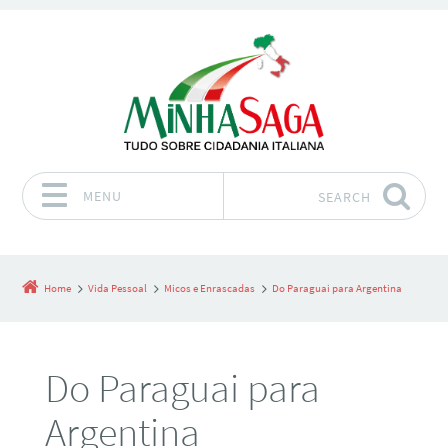
MENU
SEARCH
Skip to content
Home
Vida Pessoal
Micos e Enrascadas
Do Paraguai para Argentina
Do Paraguai para
Argentina