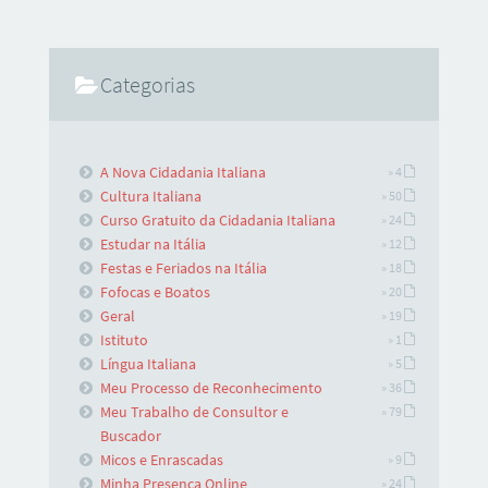
Categorias
A Nova Cidadania Italiana
» 4
Cultura Italiana
» 50
Curso Gratuito da Cidadania Italiana
» 24
Estudar na Itália
» 12
Festas e Feriados na Itália
» 18
Fofocas e Boatos
» 20
Geral
» 19
Istituto
» 1
Língua Italiana
» 5
Meu Processo de Reconhecimento
» 36
Meu Trabalho de Consultor e
» 79
Buscador
Micos e Enrascadas
» 9
Minha Presença Online
» 24