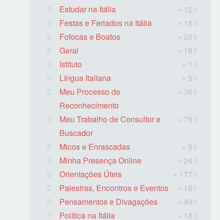
Estudar na Itália
» 12
Festas e Feriados na Itália
» 18
Fofocas e Boatos
» 20
Geral
» 19
Istituto
» 1
Língua Italiana
» 5
Meu Processo de
» 36
Reconhecimento
Meu Trabalho de Consultor e
» 79
Buscador
Micos e Enrascadas
» 9
Minha Presença Online
» 24
Orientações Úteis
» 177
Palestras, Encontros e Eventos
» 16
Pensamentos e Divagações
» 49
Política na Itália
» 18