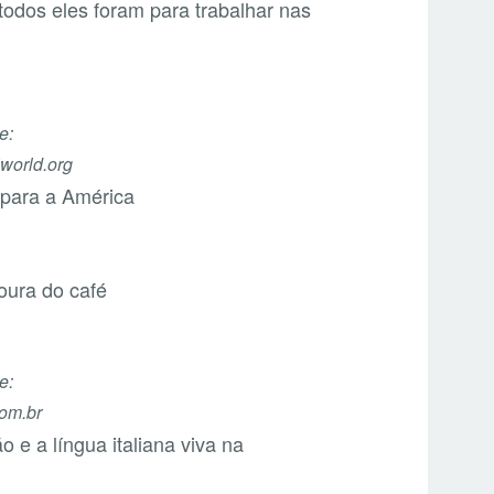
 todos eles foram para trabalhar nas
e:
iworld.org
o para a América
voura do café
e:
com.br
o e a língua italiana viva na