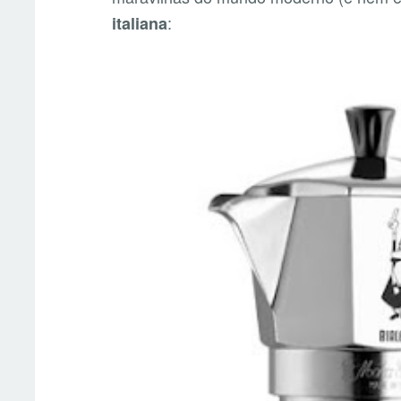
:
italiana