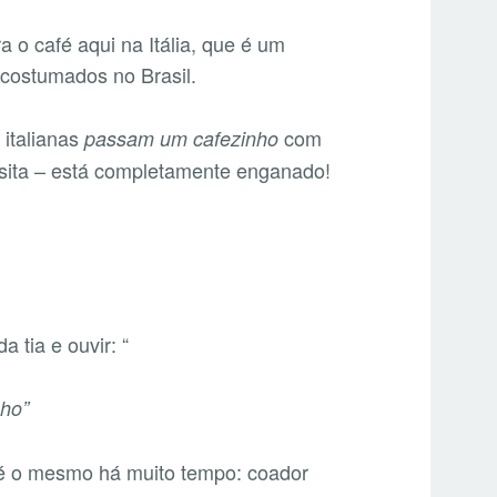
 o café aqui na Itália, que é um
acostumados no Brasil.
” italianas
com
passam um cafezinho
sita – está completamente enganado!
 tia e ouvir: “
nho”
é o mesmo há muito tempo: coador