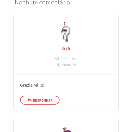
Nenhum comentário
Gra
15 anos ago
Permalink
Grazie Mille!
RESPONDER