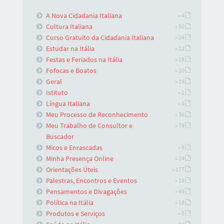
A Nova Cidadania Italiana
» 4
Cultura Italiana
» 50
Curso Gratuito da Cidadania Italiana
» 24
Estudar na Itália
» 12
Festas e Feriados na Itália
» 18
Fofocas e Boatos
» 20
Geral
» 19
Istituto
» 1
Língua Italiana
» 5
Meu Processo de Reconhecimento
» 36
Meu Trabalho de Consultor e
» 79
Buscador
Micos e Enrascadas
» 9
Minha Presença Online
» 24
Orientações Úteis
» 177
Palestras, Encontros e Eventos
» 16
Pensamentos e Divagações
» 49
Política na Itália
» 18
Produtos e Serviços
» 5