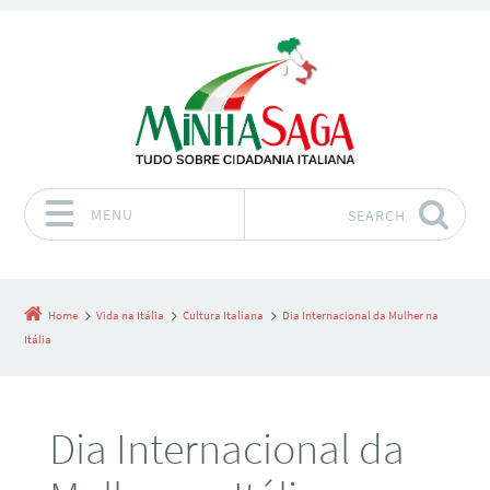
MENU
SEARCH
Skip to content
Home
Vida na Itália
Cultura Italiana
Dia Internacional da Mulher na
Itália
Dia Internacional da