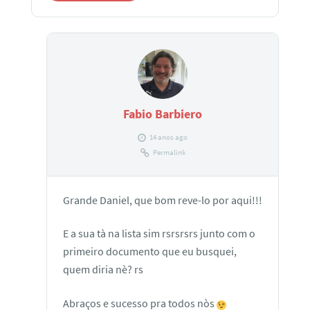
Fabio Barbiero
14 anos ago
Permalink
Grande Daniel, que bom reve-lo por aqui!!!
E a sua tà na lista sim rsrsrsrs junto com o
primeiro documento que eu busquei,
quem diria nè? rs
Abraços e sucesso pra todos nòs