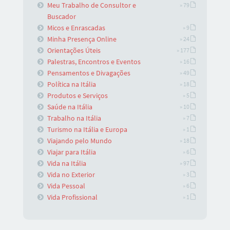
Meu Trabalho de Consultor e
» 79
Buscador
Micos e Enrascadas
» 9
Minha Presença Online
» 24
Orientações Úteis
» 177
Palestras, Encontros e Eventos
» 16
Pensamentos e Divagações
» 49
Política na Itália
» 18
Produtos e Serviços
» 5
Saúde na Itália
» 10
Trabalho na Itália
» 7
Turismo na Itália e Europa
» 1
Viajando pelo Mundo
» 18
Viajar para Itália
» 6
Vida na Itália
» 97
Vida no Exterior
» 3
Vida Pessoal
» 6
Vida Profissional
» 1