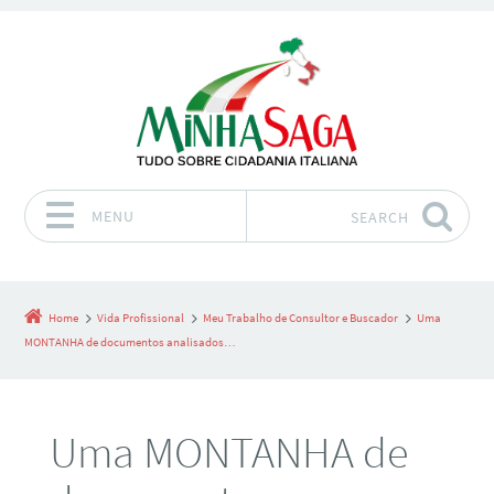
MENU
SEARCH
Skip to content
Home
Vida Profissional
Meu Trabalho de Consultor e Buscador
Uma
MONTANHA de documentos analisados…
Uma MONTANHA de