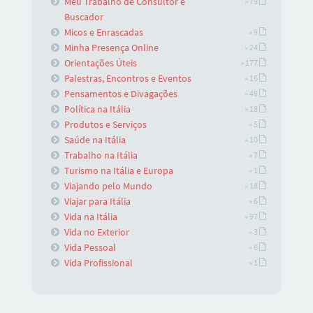
Meu Trabalho de Consultor e
» 79
Buscador
Micos e Enrascadas
» 9
Minha Presença Online
» 24
Orientações Úteis
» 177
Palestras, Encontros e Eventos
» 16
Pensamentos e Divagações
» 49
Política na Itália
» 18
Produtos e Serviços
» 5
Saúde na Itália
» 10
Trabalho na Itália
» 7
Turismo na Itália e Europa
» 1
Viajando pelo Mundo
» 18
Viajar para Itália
» 6
Vida na Itália
» 97
Vida no Exterior
» 3
Vida Pessoal
» 6
Vida Profissional
» 1