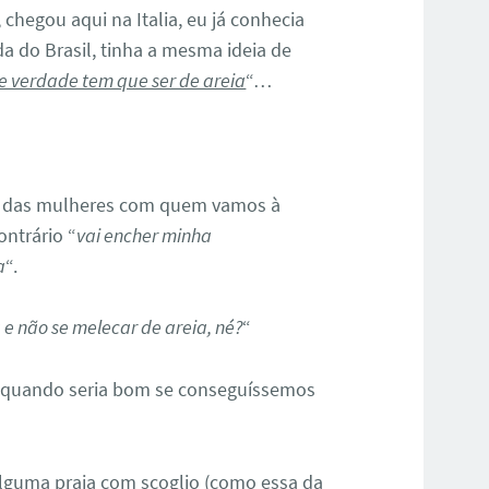
hegou aqui na Italia, eu já conhecia
da do Brasil, tinha a mesma ideia de
e verdade tem que ser de areia
“…
% das mulheres com quem vamos à
ntrário “
vai encher minha
a
“.
ia e não se melecar de areia, né?
“
o quando seria bom se conseguíssemos
alguma praia com scoglio (como essa da