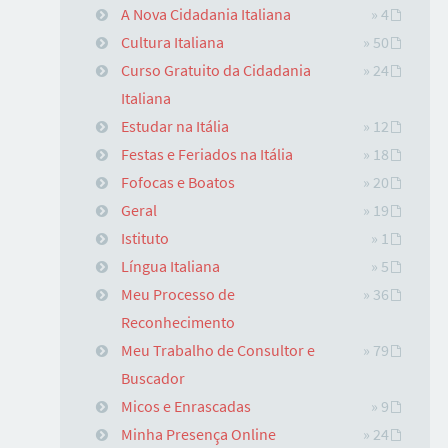
A Nova Cidadania Italiana
» 4
Cultura Italiana
» 50
Curso Gratuito da Cidadania
» 24
Italiana
Estudar na Itália
» 12
Festas e Feriados na Itália
» 18
Fofocas e Boatos
» 20
Geral
» 19
Istituto
» 1
Língua Italiana
» 5
Meu Processo de
» 36
Reconhecimento
Meu Trabalho de Consultor e
» 79
Buscador
Micos e Enrascadas
» 9
Minha Presença Online
» 24