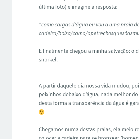
última foto) e imagine a resposta:
“
como cargas d’água eu vou a uma praia de
cadeira/bolsa/cama/apetrechosquesóasmu
E finalmente chegou a minha salvação: o 
snorkel:
A partir daquele dia nossa vida mudou, po
peixinhos debaixo d’água, nada melhor do
desta forma a transparência da água é gar
Chegamos numa destas praias, ela meio r
colocar a cadeira para se bronzear (homen