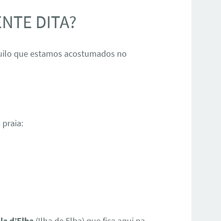
ENTE DITA?
uilo que estamos acostumados no
 praia:
ola d’Elba
(Ilha de Elba) que fica aqui na