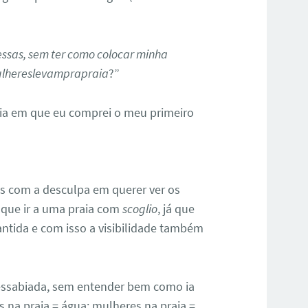
ssas, sem ter como colocar minha
lhereslevamprapraia
?”
dia em que eu comprei o meu primeiro
is com a desculpa em querer ver os
 que ir a uma praia com
scoglio
, já que
antida e com isso a visibilidade também
essabiada, sem entender bem como ia
s na praia = água; mulheres na praia =