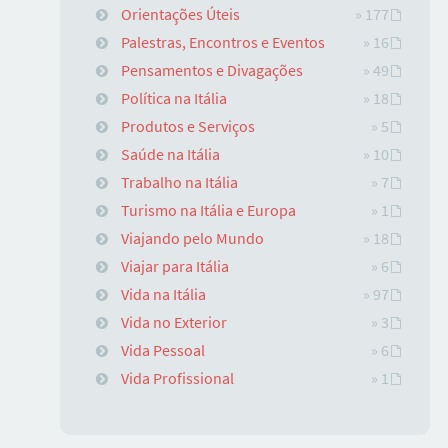
Orientações Úteis
» 177
Palestras, Encontros e Eventos
» 16
Pensamentos e Divagações
» 49
Política na Itália
» 18
Produtos e Serviços
» 5
Saúde na Itália
» 10
Trabalho na Itália
» 7
Turismo na Itália e Europa
» 1
Viajando pelo Mundo
» 18
Viajar para Itália
» 6
Vida na Itália
» 97
Vida no Exterior
» 3
Vida Pessoal
» 6
Vida Profissional
» 1