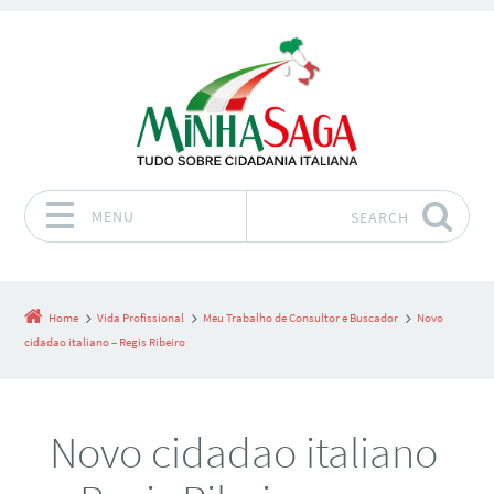
MENU
SEARCH
Skip to content
Home
Vida Profissional
Meu Trabalho de Consultor e Buscador
Novo
cidadao italiano – Regis Ribeiro
Novo cidadao italiano