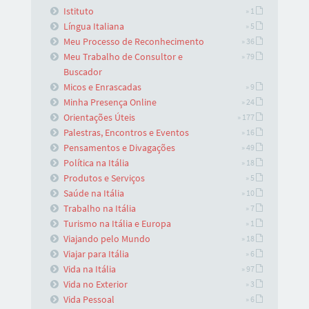
Istituto
» 1
Língua Italiana
» 5
Meu Processo de Reconhecimento
» 36
Meu Trabalho de Consultor e
» 79
Buscador
Micos e Enrascadas
» 9
Minha Presença Online
» 24
Orientações Úteis
» 177
Palestras, Encontros e Eventos
» 16
Pensamentos e Divagações
» 49
Política na Itália
» 18
Produtos e Serviços
» 5
Saúde na Itália
» 10
Trabalho na Itália
» 7
Turismo na Itália e Europa
» 1
Viajando pelo Mundo
» 18
Viajar para Itália
» 6
Vida na Itália
» 97
Vida no Exterior
» 3
Vida Pessoal
» 6