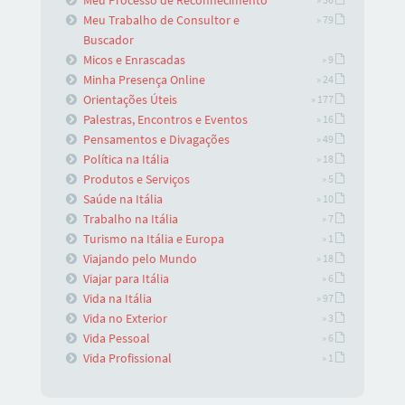
Meu Trabalho de Consultor e
» 79
Buscador
Micos e Enrascadas
» 9
Minha Presença Online
» 24
Orientações Úteis
» 177
Palestras, Encontros e Eventos
» 16
Pensamentos e Divagações
» 49
Política na Itália
» 18
Produtos e Serviços
» 5
Saúde na Itália
» 10
Trabalho na Itália
» 7
Turismo na Itália e Europa
» 1
Viajando pelo Mundo
» 18
Viajar para Itália
» 6
Vida na Itália
» 97
Vida no Exterior
» 3
Vida Pessoal
» 6
Vida Profissional
» 1