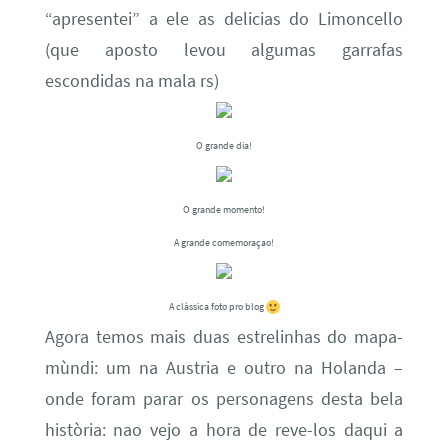
“apresentei” a ele as delicias do Limoncello
(que aposto levou algumas garrafas
escondidas na mala rs)
O grande dia!
O grande momento!
A grande comemoraçao!
A clàssica foto pro blog
Agora temos mais duas estrelinhas do mapa-
mùndi: um na Austria e outro na Holanda –
onde foram parar os personagens desta bela
història: nao vejo a hora de reve-los daqui a