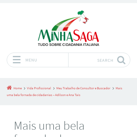
MENU
SEARCH
Skip to content
Home
Vida Profissional
Meu Trabalho de Consultor e Buscador
Mais
uma bela fornada de cidadanias – Adilson e Ana Tais
Mais uma bela