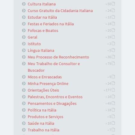
Cultura Italiana
» 50
Curso Gratuito da Cidadania Italiana
» 24
Estudar na Itália
» 12
Festas e Feriados na Itália
» 18
Fofocas e Boatos
» 20
Geral
» 19
Istituto
» 1
Língua Italiana
» 5
Meu Processo de Reconhecimento
» 36
Meu Trabalho de Consultor e
» 79
Buscador
Micos e Enrascadas
» 9
Minha Presença Online
» 24
Orientações Úteis
» 177
Palestras, Encontros e Eventos
» 16
Pensamentos e Divagações
» 49
Política na Itália
» 18
Produtos e Serviços
» 5
Saúde na Itália
» 10
Trabalho na Itália
» 7