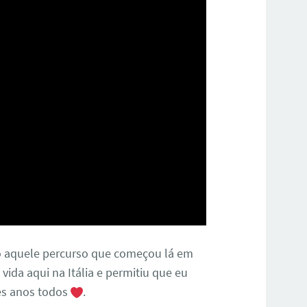
o aquele percurso que começou lá em
ida aqui na Itália e permitiu que eu
es anos todos
.