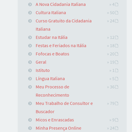
A Nova Cidadania Italiana
» 4
Cultura Italiana
» 50
Curso Gratuito da Cidadania
» 24
Italiana
Estudar na Itália
» 12
Festas e Feriados na Itália
» 18
Fofocas e Boatos
» 20
Geral
» 19
Istituto
» 1
Língua Italiana
» 5
Meu Processo de
» 36
Reconhecimento
Meu Trabalho de Consultor e
» 79
Buscador
Micos e Enrascadas
» 9
Minha Presença Online
» 24