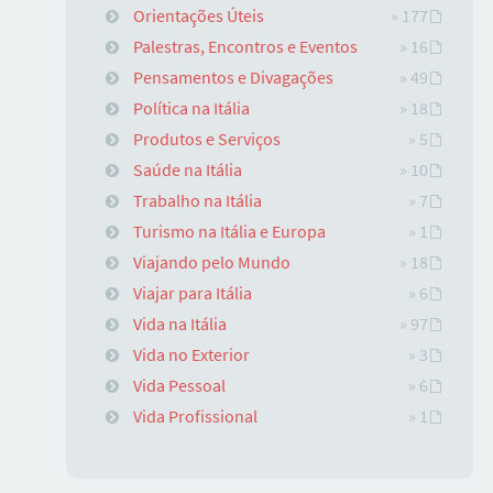
Orientações Úteis
» 177
Palestras, Encontros e Eventos
» 16
Pensamentos e Divagações
» 49
Política na Itália
» 18
Produtos e Serviços
» 5
Saúde na Itália
» 10
Trabalho na Itália
» 7
Turismo na Itália e Europa
» 1
Viajando pelo Mundo
» 18
Viajar para Itália
» 6
Vida na Itália
» 97
Vida no Exterior
» 3
Vida Pessoal
» 6
Vida Profissional
» 1