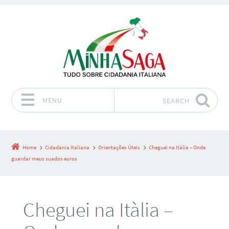
MENU
SEARCH
Skip to content
Home
Cidadania Italiana
Orientações Úteis
Cheguei na Itàlia – Onde
guardar meus suados euros
Cheguei na Itàlia –