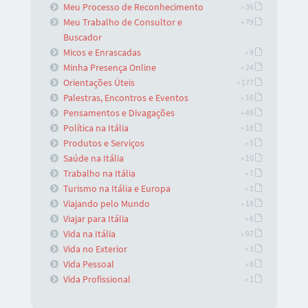
Meu Processo de Reconhecimento
» 36
Meu Trabalho de Consultor e
» 79
Buscador
Micos e Enrascadas
» 9
Minha Presença Online
» 24
Orientações Úteis
» 177
Palestras, Encontros e Eventos
» 16
Pensamentos e Divagações
» 49
Política na Itália
» 18
Produtos e Serviços
» 5
Saúde na Itália
» 10
Trabalho na Itália
» 7
Turismo na Itália e Europa
» 1
Viajando pelo Mundo
» 18
Viajar para Itália
» 6
Vida na Itália
» 97
Vida no Exterior
» 3
Vida Pessoal
» 6
Vida Profissional
» 1