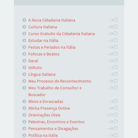
A Nova Cidadania Italiana
» 4
Cultura Italiana
» 50
Curso Gratuito da Cidadania Italiana
» 24
Estudar na Itália
» 12
Festas e Feriados na Itália
» 18
Fofocas e Boatos
» 20
Geral
» 19
Istituto
» 1
Língua Italiana
» 5
Meu Processo de Reconhecimento
» 36
Meu Trabalho de Consultor e
» 79
Buscador
Micos e Enrascadas
» 9
Minha Presença Online
» 24
Orientações Úteis
» 177
Palestras, Encontros e Eventos
» 16
Pensamentos e Divagações
» 49
Política na Itália
» 18