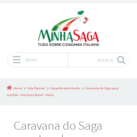
MENU
SEARCH
Skip to content
Home
Vida Pessoal
Viajando pelo Mundo
Caravana do Saga para
Londres – Amistoso Brasil – Italia
Caravana do Saga