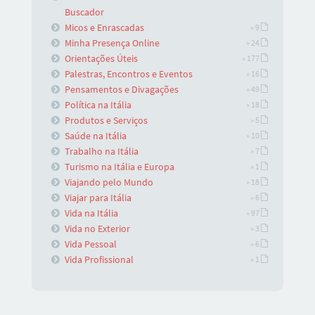
Buscador
Micos e Enrascadas
» 9
Minha Presença Online
» 24
Orientações Úteis
» 177
Palestras, Encontros e Eventos
» 16
Pensamentos e Divagações
» 49
Política na Itália
» 18
Produtos e Serviços
» 5
Saúde na Itália
» 10
Trabalho na Itália
» 7
Turismo na Itália e Europa
» 1
Viajando pelo Mundo
» 18
Viajar para Itália
» 6
Vida na Itália
» 97
Vida no Exterior
» 3
Vida Pessoal
» 6
Vida Profissional
» 1