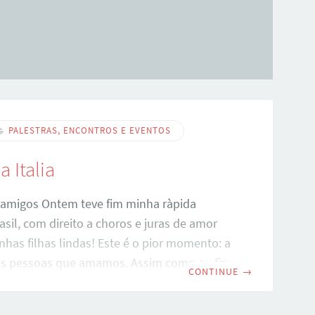
PALESTRAS, ENCONTROS E EVENTOS
a Italia
 amigos Ontem teve fim minha ràpida
asil, com direito a choros e juras de amor
nhas filhas lindas! Este é o pior momento: a
s pessoas que amamos. Assim como eu fiz,
CONTINUE
→
dores deste blog tem o mesmo objetivo:
il em busca de um futuro melhor, seja aqui