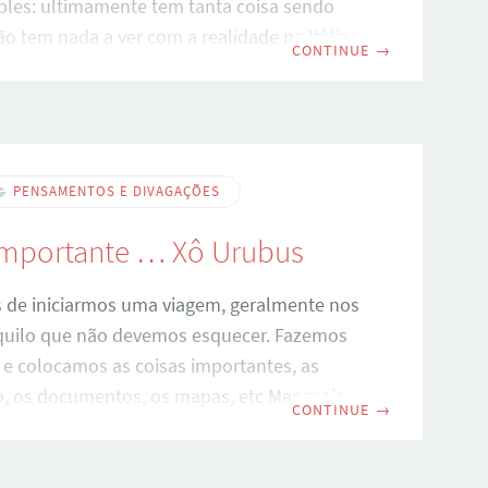
ples: ultimamente tem tanta coisa sendo
ão tem nada a ver com a realidade na Itàlia
CONTINUE
→
enho vontade nenhuma de postar. E vocês
á algum tempo eu venho reclamando que o
munidades vinha caindo. Agora parece que
 de vez… Basta entrar em qualquer
kutiana de cidadania italiana que voce vai
PENSAMENTOS E DIVAGAÇÕES
oderadores de uma
importante … Xô Urubus
 de iniciarmos uma viagem, geralmente nos
uilo que não devemos esquecer. Fazemos
 e colocamos as coisas importantes, as
io, os documentos, os mapas, etc Mas mais
CONTINUE
→
o que não esquecermos nada, é importante
a trás algumas coisas também. Devemos
ás os preconceitos, os medos, as aflições, os