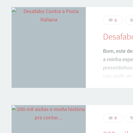
na Itàlia, na 
inevitàvel, a
mais branda,
0
principalme
Desafabo
Bom, este de
a minha expe
presentinhos 
nao pode ver
varinha màgic
rosa com det
tem filhas sa
besteirinhas
passei na pos
0
colocar tudo