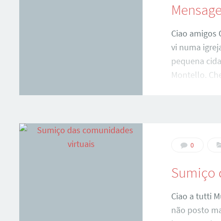
Mensage
Ciao amigos 
vi numa igre
pequena cida
Montello. Che
me atender, q
morava a 800
pra pegar o 
depois de 2 h
no momento. E
0
Sumiço 
Ciao a tutti
não posto ma