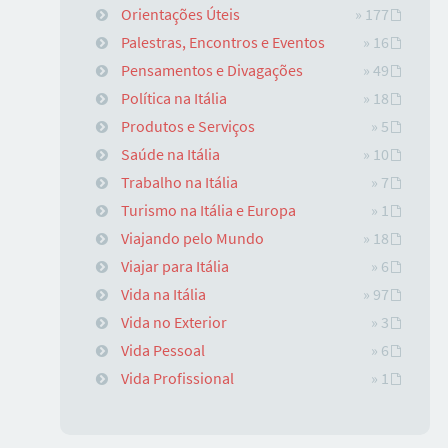
Orientações Úteis
» 177
Palestras, Encontros e Eventos
» 16
Pensamentos e Divagações
» 49
Política na Itália
» 18
Produtos e Serviços
» 5
Saúde na Itália
» 10
Trabalho na Itália
» 7
Turismo na Itália e Europa
» 1
Viajando pelo Mundo
» 18
Viajar para Itália
» 6
Vida na Itália
» 97
Vida no Exterior
» 3
Vida Pessoal
» 6
Vida Profissional
» 1