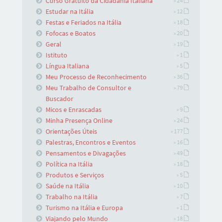
Curso Gratuito da Cidadania Italiana
» 24
Estudar na Itália
» 12
Festas e Feriados na Itália
» 18
Fofocas e Boatos
» 20
Geral
» 19
Istituto
» 1
Língua Italiana
» 5
Meu Processo de Reconhecimento
» 36
Meu Trabalho de Consultor e
» 79
Buscador
Micos e Enrascadas
» 9
Minha Presença Online
» 24
Orientações Úteis
» 177
Palestras, Encontros e Eventos
» 16
Pensamentos e Divagações
» 49
Política na Itália
» 18
Produtos e Serviços
» 5
Saúde na Itália
» 10
Trabalho na Itália
» 7
Turismo na Itália e Europa
» 1
Viajando pelo Mundo
» 18