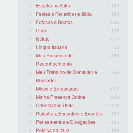
Estudar na Itália
» 12
Festas e Feriados na Itália
» 18
Fofocas e Boatos
» 20
Geral
» 19
Istituto
» 1
Língua Italiana
» 5
Meu Processo de
» 36
Reconhecimento
Meu Trabalho de Consultor e
» 79
Buscador
Micos e Enrascadas
» 9
Minha Presença Online
» 24
Orientações Úteis
» 177
Palestras, Encontros e Eventos
» 16
Pensamentos e Divagações
» 49
Política na Itália
» 18