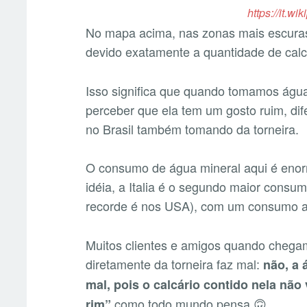
https://it.wi
No mapa acima, nas zonas mais escuras
devido exatamente a quantidade de calc
Isso significa que quando tomamos água
perceber que ela tem um gosto ruim, d
no Brasil também tomando da torneira.
O consumo de água mineral aqui é eno
idéia, a Italia é o segundo maior consu
recorde é nos USA), com um consumo an
Muitos clientes e amigos quando cheg
diretamente da torneira faz mal:
não, a 
mal, pois o calcário contido nela não
como todo mundo pensa 🙃.
rim”