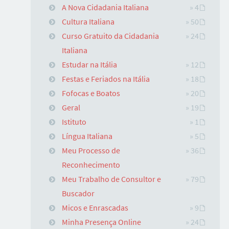
A Nova Cidadania Italiana
» 4
Cultura Italiana
» 50
Curso Gratuito da Cidadania
» 24
Italiana
Estudar na Itália
» 12
Festas e Feriados na Itália
» 18
Fofocas e Boatos
» 20
Geral
» 19
Istituto
» 1
Língua Italiana
» 5
Meu Processo de
» 36
Reconhecimento
Meu Trabalho de Consultor e
» 79
Buscador
Micos e Enrascadas
» 9
Minha Presença Online
» 24