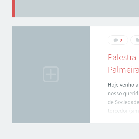
0
Palestra
Palmeir
Hoje venho a
nosso querido
de Sociedade
torcedor (si
mas também c
não temos co
comunidade i