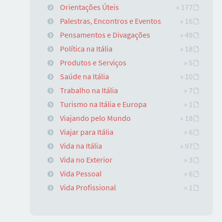
Orientações Úteis
» 177
Palestras, Encontros e Eventos
» 16
Pensamentos e Divagações
» 49
Política na Itália
» 18
Produtos e Serviços
» 5
Saúde na Itália
» 10
Trabalho na Itália
» 7
Turismo na Itália e Europa
» 1
Viajando pelo Mundo
» 18
Viajar para Itália
» 6
Vida na Itália
» 97
Vida no Exterior
» 3
Vida Pessoal
» 6
Vida Profissional
» 1