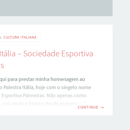
CULTURA ITALIANA
 Itália – Sociedade Esportiva
as
qui para prestar minha homenagem ao
 Palestra Itália, hoje com o singelo nome
 Esportiva Palmeiras. Não apenas como
m, sou verde e branco desde pequeno rs)
CONTINUE
→
omo italiano nascido no Brasil. Já que
mo negar a relação do clube com a
taliana no Brasil desde a sua fundação e