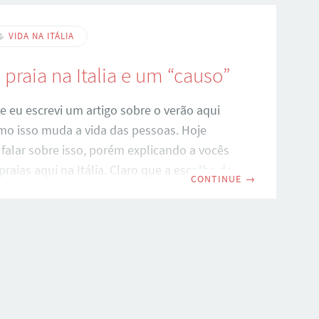
mora 99 anos de vida! O Palestra Itália foi
6 de agosto de 1914, na cidade de São
VIDA NA ITÁLIA
 praia na Italia e um “causo”
 eu escrevi um artigo sobre o verão aqui
omo isso muda a vida das pessoas. Hoje
 falar sobre isso, porém explicando a vocês
raias aqui na Itália. Claro que a escolha do
CONTINUE
→
e momento não é casual: estamos em
de férias aqui na Itália. E é exatamente
ue só se fala em “ir pra praia”, “vamos
nzeado”, e assim por diante! O MAR NA
quem ainda