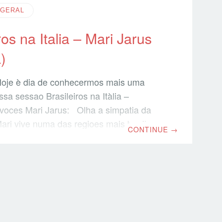
GERAL
ros na Italia – Mari Jarus
)
 Hoje è dia de conhecermos mais uma
sa sessao Brasileiros na Itàlia –
 voces Mari Jarus: Olha a simpatia da
ari vive numa das regioes mais bonitas
CONTINUE
→
a Umbria (terra de San Francesco di
am uma imagem da regiao, è nao è de tirar
Imagem de Pozzuolo Umbro E como
 vida da Mari? Vejamos as respostas que
 através