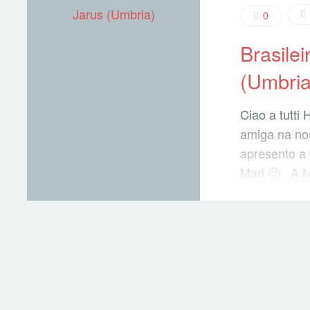
0
Brasilei
(Umbria
Ciao a tutti
amiga na nos
apresento a
Mari 🙂 A M
da Italia – 
Assisi), vej
o folego? 
serà que è a
ela nos deu,