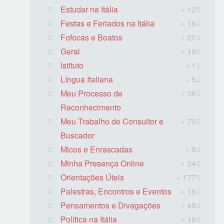
Estudar na Itália
» 12
Festas e Feriados na Itália
» 18
Fofocas e Boatos
» 20
Geral
» 19
Istituto
» 1
Língua Italiana
» 5
Meu Processo de
» 36
Reconhecimento
Meu Trabalho de Consultor e
» 79
Buscador
Micos e Enrascadas
» 9
Minha Presença Online
» 24
Orientações Úteis
» 177
Palestras, Encontros e Eventos
» 16
Pensamentos e Divagações
» 49
Política na Itália
» 18