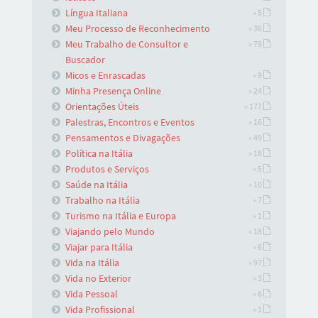
Língua Italiana
» 5
Meu Processo de Reconhecimento
» 36
Meu Trabalho de Consultor e
» 79
Buscador
Micos e Enrascadas
» 9
Minha Presença Online
» 24
Orientações Úteis
» 177
Palestras, Encontros e Eventos
» 16
Pensamentos e Divagações
» 49
Política na Itália
» 18
Produtos e Serviços
» 5
Saúde na Itália
» 10
Trabalho na Itália
» 7
Turismo na Itália e Europa
» 1
Viajando pelo Mundo
» 18
Viajar para Itália
» 6
Vida na Itália
» 97
Vida no Exterior
» 3
Vida Pessoal
» 6
Vida Profissional
» 1