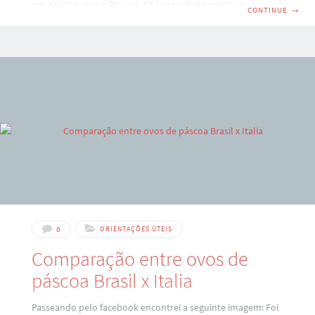
em italiano, que é Pasqua. Ao longo deste artigo, quero
CONTINUE
→
compartilhar contigo a minha experiência com a páscoa
(pasqua) na Itália, incluindo algumas das tradições e
costumes. O feriado é na segunda, não na sexta Comecemos
pela diferença mais gritante: a sexta feira da paixão – aqui
chamada Venerdì Santo não é feriado, como no Brasil. Por
outro
0
ORIENTAÇÕES ÚTEIS
Comparação entre ovos de
páscoa Brasil x Italia
Passeando pelo facebook encontrei a seguinte imagem: Foi