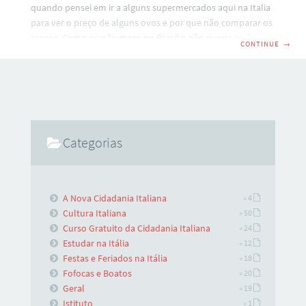
quando pensei em ir a alguns supermercados aqui na Italia
para ver o preço de alguns ovos e por que não comparar os
preços. Como eu não moro no Brasil e não queria encher o
CONTINUE
→
saco de ninguém pedindo para ir a supermercados tirar
fotos e me mandar, entrei no site da Americanas e verifiquei
alguns valores. Depois procurei por aqui os ovos
equivalentes para tentar justificar os valores com a mesma
base, e já percebi algumas
Categorias
A Nova Cidadania Italiana
» 4
Cultura Italiana
» 50
Curso Gratuito da Cidadania Italiana
» 24
Estudar na Itália
» 12
Festas e Feriados na Itália
» 18
Fofocas e Boatos
» 20
Geral
» 19
Istituto
» 1