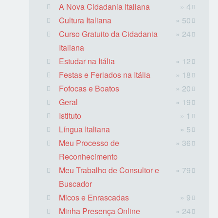
A Nova Cidadania Italiana
» 4
Cultura Italiana
» 50
Curso Gratuito da Cidadania
» 24
Italiana
Estudar na Itália
» 12
Festas e Feriados na Itália
» 18
Fofocas e Boatos
» 20
Geral
» 19
Istituto
» 1
Língua Italiana
» 5
Meu Processo de
» 36
Reconhecimento
Meu Trabalho de Consultor e
» 79
Buscador
Micos e Enrascadas
» 9
Minha Presença Online
» 24