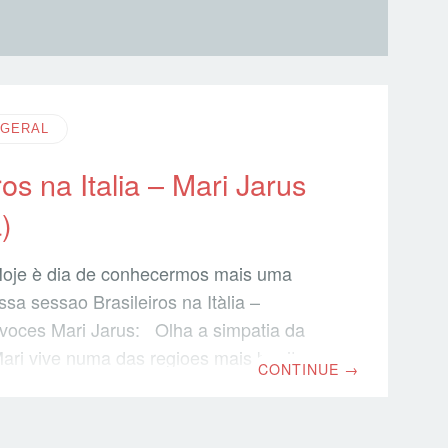
GERAL
ros na Italia – Mari Jarus
)
 Hoje è dia de conhecermos mais uma
sa sessao Brasileiros na Itàlia –
 voces Mari Jarus: Olha a simpatia da
ari vive numa das regioes mais bonitas
CONTINUE
→
a Umbria (terra de San Francesco di
am uma imagem da regiao, è nao è de tirar
Imagem de Pozzuolo Umbro E como