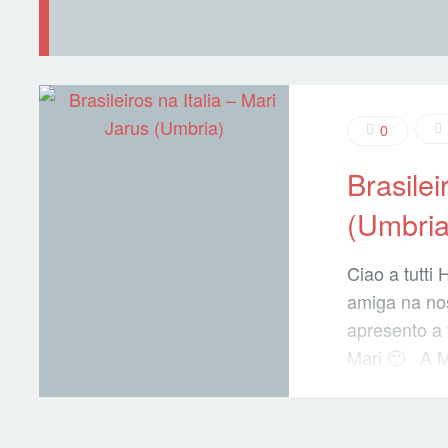
0
Brasilei
(Umbria
Ciao a tutti
amiga na nos
apresento a
Mari 🙂 A M
da Italia – 
Assisi), vej
o folego? 