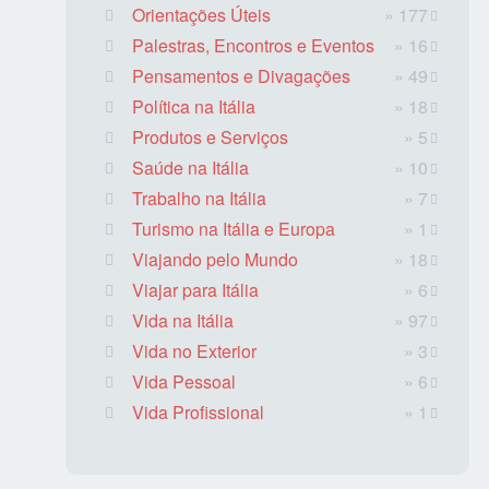
Orientações Úteis
» 177
Palestras, Encontros e Eventos
» 16
Pensamentos e Divagações
» 49
Política na Itália
» 18
Produtos e Serviços
» 5
Saúde na Itália
» 10
Trabalho na Itália
» 7
Turismo na Itália e Europa
» 1
Viajando pelo Mundo
» 18
Viajar para Itália
» 6
Vida na Itália
» 97
Vida no Exterior
» 3
Vida Pessoal
» 6
Vida Profissional
» 1