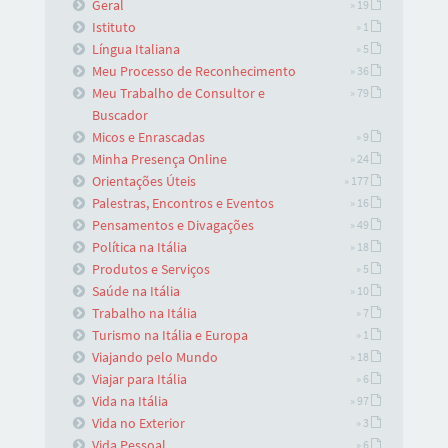
Geral
» 19
Istituto
» 1
Língua Italiana
» 5
Meu Processo de Reconhecimento
» 36
Meu Trabalho de Consultor e
» 79
Buscador
Micos e Enrascadas
» 9
Minha Presença Online
» 24
Orientações Úteis
» 177
Palestras, Encontros e Eventos
» 16
Pensamentos e Divagações
» 49
Política na Itália
» 18
Produtos e Serviços
» 5
Saúde na Itália
» 10
Trabalho na Itália
» 7
Turismo na Itália e Europa
» 1
Viajando pelo Mundo
» 18
Viajar para Itália
» 6
Vida na Itália
» 97
Vida no Exterior
» 3
Vida Pessoal
» 6