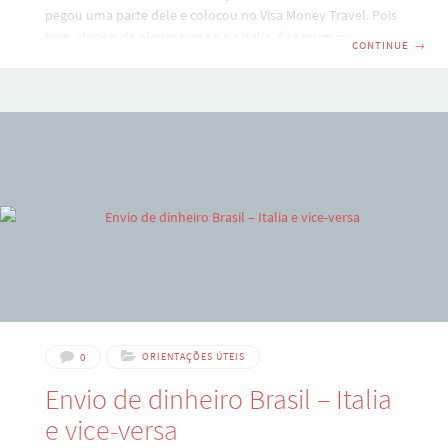
pegou uma parte dele e colocou no Visa Money Travel. Pois
bem, depois de algum tempo na Italia, é comum pensar
CONTINUE
→
sobre o que fazer com o dinheiro trazido, principalmente se
você tem um montante considerável em espécie. ABRINDO
UMA CONTA NA ITALIA A primeira idéia de todos é abrir uma
conta. Porém isso não é tao simples, pois pensemos um
instante: quem abre uma conta
0
ORIENTAÇÕES ÚTEIS
Envio de dinheiro Brasil – Italia
e vice-versa