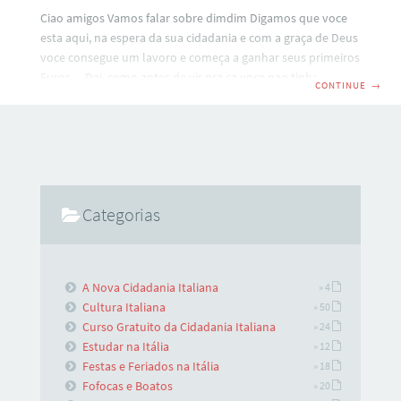
Ciao amigos Vamos falar sobre dimdim Digamos que voce
esta aqui, na espera da sua cidadania e com a graça de Deus
voce consegue um lavoro e começa a ganhar seus primeiros
Euros… Dai, como antes de vir pra ca voce nao tinha
CONTINUE
→
televisao, andou fazendo uma penca de filhos e agora tem
que enviar um pouco do seu soldi a eles no Brasil. Andei
pesquisando sobre diversas formas e, dentre elas existe o
Western Union. Funciona assim: Voce vai ate um
estabelecimento que seja
Categorias
A Nova Cidadania Italiana
» 4
Cultura Italiana
» 50
Curso Gratuito da Cidadania Italiana
» 24
Estudar na Itália
» 12
Festas e Feriados na Itália
» 18
Fofocas e Boatos
» 20