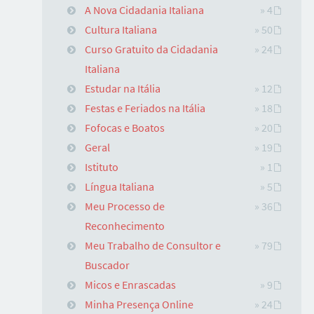
A Nova Cidadania Italiana
» 4
Cultura Italiana
» 50
Curso Gratuito da Cidadania
» 24
Italiana
Estudar na Itália
» 12
Festas e Feriados na Itália
» 18
Fofocas e Boatos
» 20
Geral
» 19
Istituto
» 1
Língua Italiana
» 5
Meu Processo de
» 36
Reconhecimento
Meu Trabalho de Consultor e
» 79
Buscador
Micos e Enrascadas
» 9
Minha Presença Online
» 24