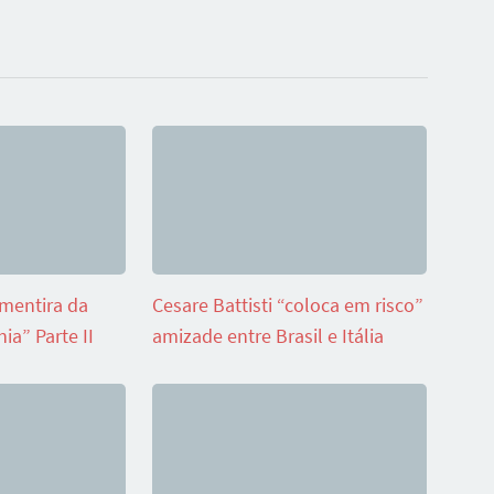
“mentira da
Cesare Battisti “coloca em risco”
ia” Parte II
amizade entre Brasil e Itália