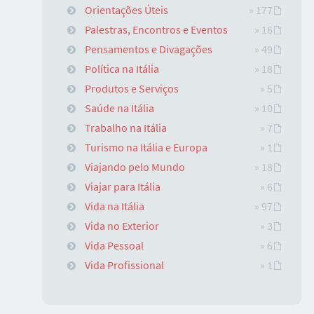
Orientações Úteis
» 177
Palestras, Encontros e Eventos
» 16
Pensamentos e Divagações
» 49
Política na Itália
» 18
Produtos e Serviços
» 5
Saúde na Itália
» 10
Trabalho na Itália
» 7
Turismo na Itália e Europa
» 1
Viajando pelo Mundo
» 18
Viajar para Itália
» 6
Vida na Itália
» 97
Vida no Exterior
» 3
Vida Pessoal
» 6
Vida Profissional
» 1