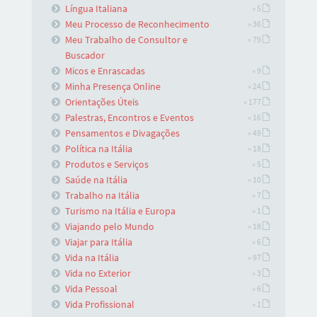
Língua Italiana
» 5
Meu Processo de Reconhecimento
» 36
Meu Trabalho de Consultor e
» 79
Buscador
Micos e Enrascadas
» 9
Minha Presença Online
» 24
Orientações Úteis
» 177
Palestras, Encontros e Eventos
» 16
Pensamentos e Divagações
» 49
Política na Itália
» 18
Produtos e Serviços
» 5
Saúde na Itália
» 10
Trabalho na Itália
» 7
Turismo na Itália e Europa
» 1
Viajando pelo Mundo
» 18
Viajar para Itália
» 6
Vida na Itália
» 97
Vida no Exterior
» 3
Vida Pessoal
» 6
Vida Profissional
» 1