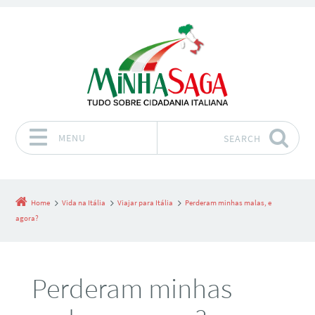
MENU
SEARCH
Skip to content
Home
Vida na Itália
Viajar para Itália
Perderam minhas malas, e
agora?
Perderam minhas