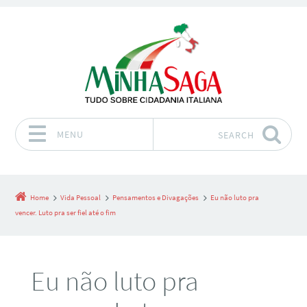
MENU
SEARCH
Skip to content
Home
Vida Pessoal
Pensamentos e Divagações
Eu não luto pra
vencer. Luto pra ser fiel até o fim
Eu não luto pra