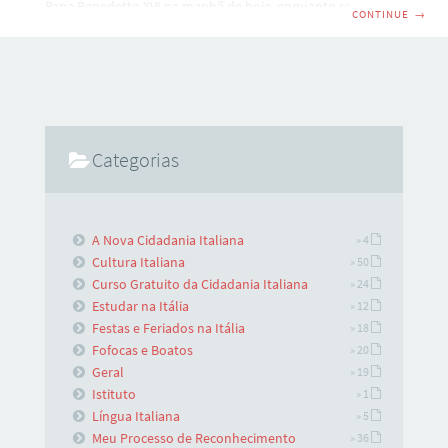
Papa Benedetto XVI na manhã de hoje, enquanto recitava o
CONTINUE
→
Angelus na Piazza di San Pietro aos milhares de fiéis que o
acompanhavam debaixo da fina chuva que caia. Stéfano foi
o primeiro dos sete diáconos escolhidos pelos apóstolos de
Jesus para que os ajudasse a divulgar os mistérios da fé
cristã!
Categorias
A Nova Cidadania Italiana
» 4
Cultura Italiana
» 50
Curso Gratuito da Cidadania Italiana
» 24
Estudar na Itália
» 12
Festas e Feriados na Itália
» 18
Fofocas e Boatos
» 20
Geral
» 19
Istituto
» 1
Língua Italiana
» 5
Meu Processo de Reconhecimento
» 36