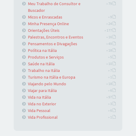
Meu Trabalho de Consultor e
» 79
Buscador
Micos e Enrascadas
» 9
Minha Presença Online
» 24
Orientações Úteis
» 177
Palestras, Encontros e Eventos
» 16
Pensamentos e Divagações
» 49
Política na Itália
» 18
Produtos e Serviços
» 5
Saúde na Itália
» 10
Trabalho na Itália
» 7
Turismo na Itália e Europa
» 1
Viajando pelo Mundo
» 18
Viajar para Itália
» 6
Vida na Itália
» 97
Vida no Exterior
» 3
Vida Pessoal
» 6
Vida Profissional
» 1