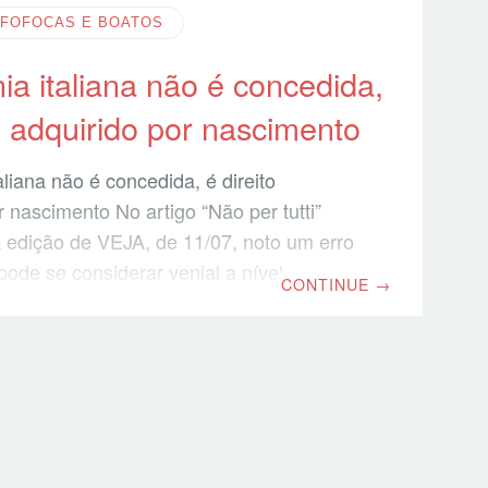
FOFOCAS E BOATOS
ia italiana não é concedida,
to adquirido por nascimento
aliana não é concedida, é direito
r nascimento No artigo “Não per tutti”
 edição de VEJA, de 11/07, noto um erro
 pode se considerar venial a nível
CONTINUE
→
, mas imperdoável a quem pretenda ser
or”, como o Senador Pollastri. Na atual
taliana, única no mundo, desde 1912 –
az interrupção criada pela lei 123 de
adania passa de pai para filho,
emente do local de nascimento e de
do fato de