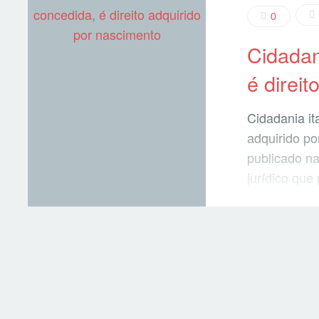
0
Cidadan
é direi
Cidadania it
adquirido po
publicado na
jurídico que
jornalístico
um “Legislad
legislação i
fora uma fug
1983 – a cid
independent
residência, 