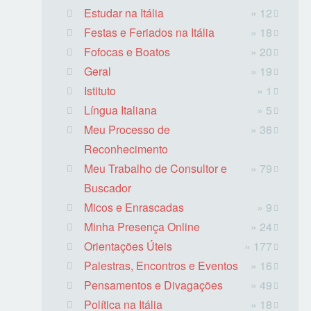
Estudar na Itália
» 12
Festas e Feriados na Itália
» 18
Fofocas e Boatos
» 20
Geral
» 19
Istituto
» 1
Língua Italiana
» 5
Meu Processo de
» 36
Reconhecimento
Meu Trabalho de Consultor e
» 79
Buscador
Micos e Enrascadas
» 9
Minha Presença Online
» 24
Orientações Úteis
» 177
Palestras, Encontros e Eventos
» 16
Pensamentos e Divagações
» 49
Política na Itália
» 18