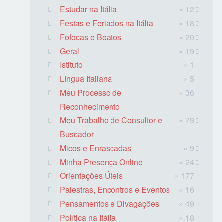
Estudar na Itália
» 12
Festas e Feriados na Itália
» 18
Fofocas e Boatos
» 20
Geral
» 19
Istituto
» 1
Língua Italiana
» 5
Meu Processo de
» 36
Reconhecimento
Meu Trabalho de Consultor e
» 79
Buscador
Micos e Enrascadas
» 9
Minha Presença Online
» 24
Orientações Úteis
» 177
Palestras, Encontros e Eventos
» 16
Pensamentos e Divagações
» 49
Política na Itália
» 18