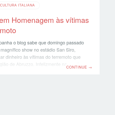
CULTURA ITALIANA
 em Homenagem às vítimas
emoto
anha o blog sabe que domingo passado
magnífico show no estádio San Siro,
ar dinheiro às vítimas do terremoto que
egião de Abruzzo. Infelizmente nao pude
CONTINUE
→
mpo aqui na Toscana nao estava dos
as acompanhei pelo blog, onde tinha
àdio Amiche per l’Abruzzo que transmitiu
ow. Mais de 100 cantoras estiveram
 um dos momentos mais esperados foi a
o da mùsica Donna d’Onna (Mulher de
i