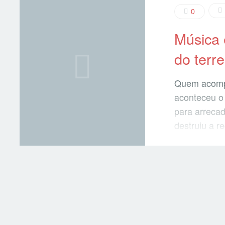
0
Música
do terr
Quem acomp
aconteceu o 
para arrecad
destruiu a r
ir pois o te
melhores, m
colocado a R
ao vivo o sh
presentes e
apresentaça
Onna) que fo